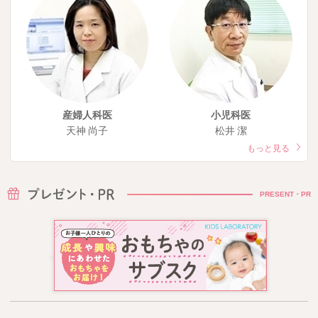
産婦人科医
小児科医
天神 尚子
松井 潔
もっと見る
PRESENT・PR