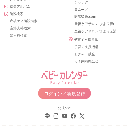
シッテク
成長アルバム
ヨムーノ
施設検索
医師監修.com
産後ケア施設検索
産後ケアサロン ひより青山
産婦人科検索
産後ケアサロン ひより芝浦
婦人科検索
子育て支援団体
子育て支援機構
おぎゃー献金
母子栄養懇話会
ログイン／新規登録
公式SNS