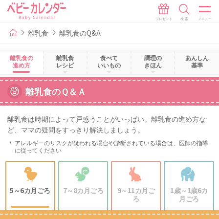
離乳食
離乳食のQ&A
離乳食の
離乳食
食べて
調理の
あんしん
進め方
レシピ
いいもの
きほん
基準
離乳食のＱ＆Ａ
離乳食は時期によって戸惑うことがいっぱい。離乳食の進め方な
ど、ママの疑問をすっきり解決しましょう。
アレルギーのリスクが疑われる場合や診断されている場合は、医師の指導
に従ってください
5～6カ月ごろ
7～8カ月ごろ
9～11カ月ご
1歳～1歳6カ
ろ
月ごろ