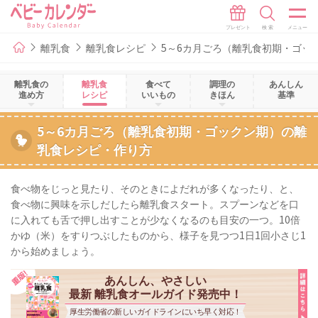
離乳食
離乳食レシピ
5～6カ月ごろ（離乳食初期・ゴッ
離乳食の
離乳食
食べて
調理の
あんしん
進め方
レシピ
いいもの
きほん
基準
5～6カ月ごろ（離乳食初期・ゴックン期）の離
乳食レシピ・作り方
食べ物をじっと見たり、そのときによだれが多くなったり、と、
食べ物に興味を示しだしたら離乳食スタート。スプーンなどを口
に入れても舌で押し出すことが少なくなるのも目安の一つ。10倍
かゆ（米）をすりつぶしたものから、様子を見つつ1日1回小さじ1
から始めましょう。
あんしん、やさしい
最新 離乳食オールガイド発売中！
厚生労働省の新しいガイドラインにいち早く対応！