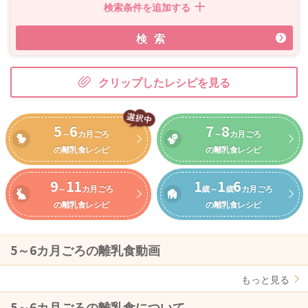
検索条件を追加する
検索
クリップしたレシピを見る
5
6
7
8
～
カ月ごろ
～
カ月ごろ
の離乳食レシピ
の離乳食レシピ
9
11
1
1
6
～
カ月ごろ
歳～
歳
カ月ごろ
の離乳食レシピ
の離乳食レシピ
5～6カ月ごろの離乳食動画
もっと見る
5～6カ月ごろの離乳食について