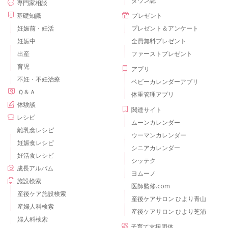
専門家相談
基礎知識
プレゼント
妊娠前・妊活
プレゼント＆アンケート
妊娠中
全員無料プレゼント
出産
ファーストプレゼント
育児
アプリ
不妊・不妊治療
ベビーカレンダーアプリ
Ｑ＆Ａ
体重管理アプリ
体験談
関連サイト
レシピ
ムーンカレンダー
離乳食レシピ
ウーマンカレンダー
妊娠食レシピ
シニアカレンダー
妊活食レシピ
シッテク
成長アルバム
ヨムーノ
施設検索
医師監修.com
産後ケア施設検索
産後ケアサロン ひより青山
産婦人科検索
産後ケアサロン ひより芝浦
婦人科検索
子育て支援団体