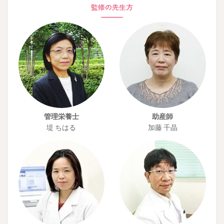
管理栄養士
助産師
堤 ちはる
加藤 千晶