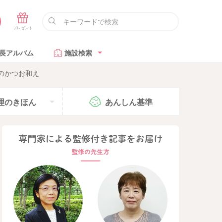
長アルバム
施設検索
のかつお和え
理の
きほん
あんしん
基準