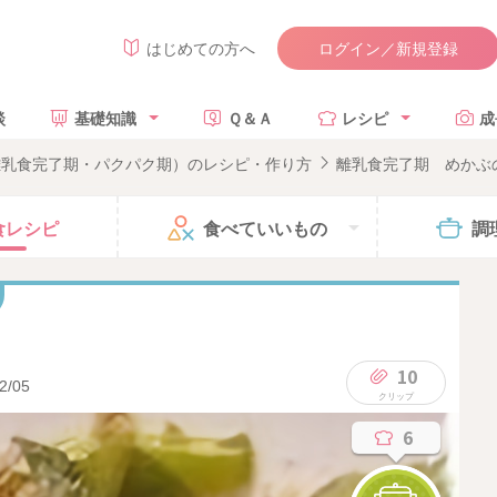
ログイン／新規登録
はじめての方へ
談
基礎知識
Ｑ＆Ａ
レシピ
成
離乳食完了期・パクパク期）のレシピ・作り方
離乳食完了期 めかぶ
食
レシピ
食べて
いいもの
調
10
2/05
6