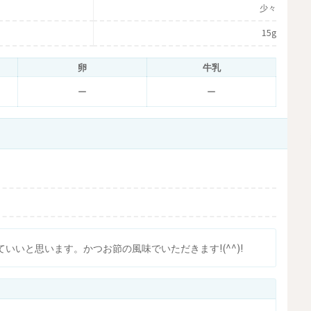
少々
15g
卵
牛乳
ー
ー
いと思います。かつお節の風味でいただきます!(^^)!