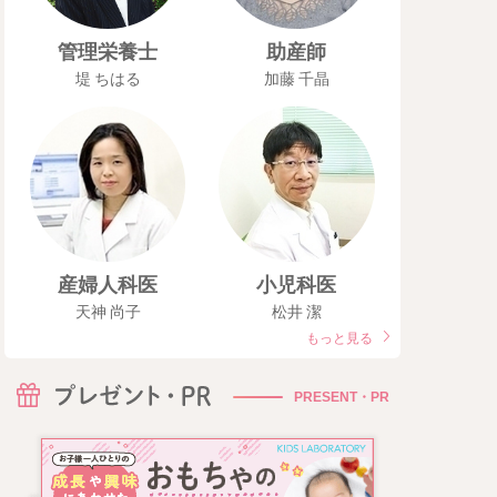
管理栄養士
助産師
堤 ちはる
加藤 千晶
産婦人科医
小児科医
天神 尚子
松井 潔
もっと見る
PRESENT・PR