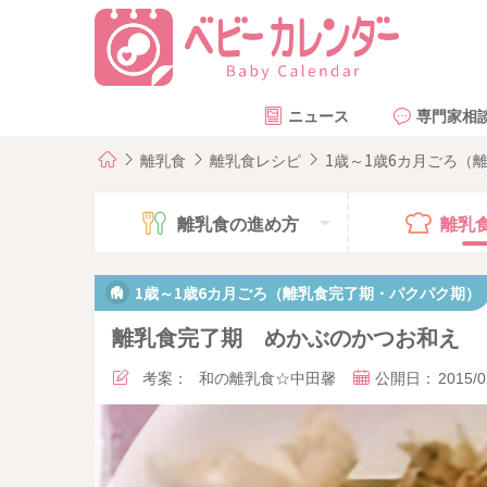
ニュース
専門家相
離乳食
離乳食レシピ
1歳～1歳6カ月ごろ（
離乳食の
進め方
離乳
1歳～1歳6カ月ごろ（離乳食完了期・パクパク期）
離乳食完了期 めかぶのかつお和え
考案：
和の離乳食☆中田馨
公開日：
2015/0