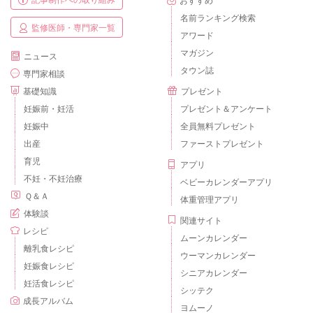
名前ランキング検索
監修医師・専門家一覧
アワード
マガジン
ニュース
タウン誌
専門家相談
基礎知識
プレゼント
妊娠前・妊活
プレゼント＆アンケート
妊娠中
全員無料プレゼント
出産
ファーストプレゼント
育児
アプリ
不妊・不妊治療
ベビーカレンダーアプリ
Ｑ＆Ａ
体重管理アプリ
体験談
関連サイト
レシピ
ムーンカレンダー
離乳食レシピ
ウーマンカレンダー
妊娠食レシピ
シニアカレンダー
妊活食レシピ
シッテク
成長アルバム
ヨムーノ