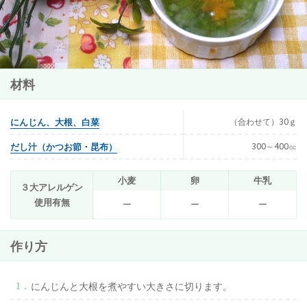
材料
にんじん、大根、白菜
（合わせて）30ｇ
だし汁（かつお節・昆布）
300～400㏄
小麦
卵
牛乳
３大アレルゲン
使用有無
ー
ー
ー
作り方
にんじんと大根を煮やすい大きさに切ります。