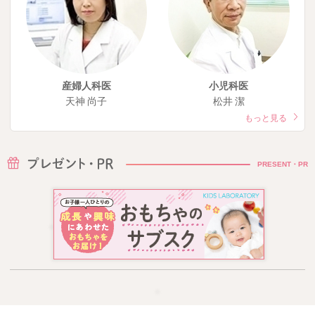
産婦人科医
小児科医
天神 尚子
松井 潔
もっと見る
PRESENT・PR