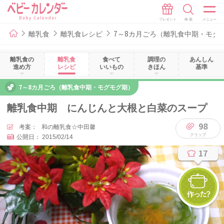
離乳食
離乳食レシピ
7～8カ月ごろ（離乳食中期・モグ
離乳食の
離乳食
食べて
調理の
あんしん
進め方
レシピ
いいもの
きほん
基準
7～8カ月ごろ（離乳食中期・モグモグ期）
離乳食中期 にんじんと大根と白菜のスープ
98
考案：
和の離乳食☆中田馨
公開日：
2015/02/14
17