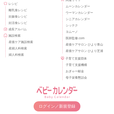
レシピ
ムーンカレンダー
離乳食レシピ
ウーマンカレンダー
妊娠食レシピ
シニアカレンダー
妊活食レシピ
シッテク
成長アルバム
ヨムーノ
施設検索
医師監修.com
産後ケア施設検索
産後ケアサロン ひより青山
産婦人科検索
産後ケアサロン ひより芝浦
婦人科検索
子育て支援団体
子育て支援機構
おぎゃー献金
母子栄養懇話会
ログイン／新規登録