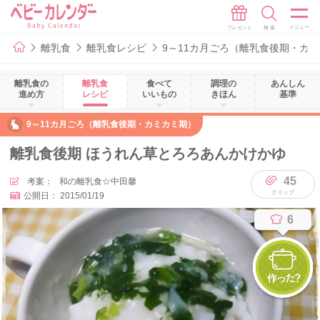
離乳食
離乳食レシピ
9～11カ月ごろ（離乳食後期・カ
離乳食の
離乳食
食べて
調理の
あんしん
進め方
レシピ
いいもの
きほん
基準
9～11カ月ごろ（離乳食後期・カミカミ期）
離乳食後期 ほうれん草とろろあんかけかゆ
45
考案：
和の離乳食☆中田馨
公開日：
2015/01/19
6