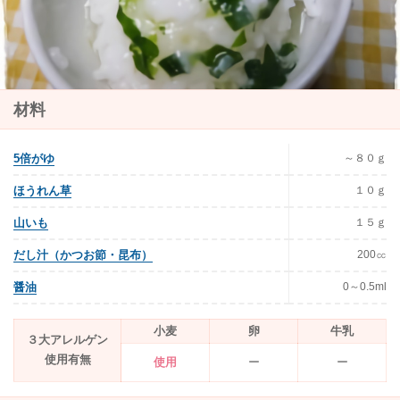
材料
～８０ｇ
5倍がゆ
１０ｇ
ほうれん草
１５ｇ
山いも
200㏄
だし汁（かつお節・昆布）
0～0.5ml
醤油
小麦
卵
牛乳
３大アレルゲン
使用有無
使用
ー
ー