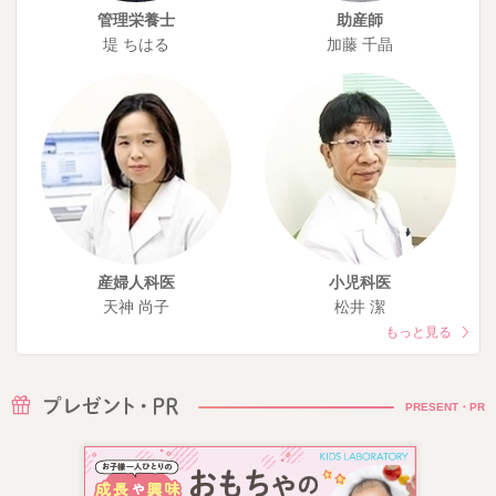
管理栄養士
助産師
堤 ちはる
加藤 千晶
産婦人科医
小児科医
天神 尚子
松井 潔
もっと見る
PRESENT・PR