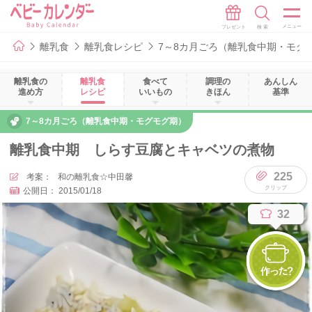
離乳食
離乳食レシピ
7～8カ月ごろ（離乳食中期・モグ
離乳食の
離乳食
食べて
調理の
あんしん
進め方
レシピ
いいもの
きほん
基準
7～8カ月ごろ（離乳食中期・モグモグ期）
離乳食中期 しらす豆腐とキャベツの煮物
225
考案：
和の離乳食☆中田馨
公開日：
2015/01/18
32