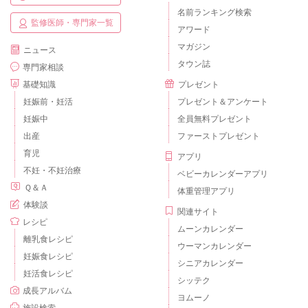
名前ランキング検索
監修医師・専門家一覧
アワード
マガジン
ニュース
タウン誌
専門家相談
基礎知識
プレゼント
妊娠前・妊活
プレゼント＆アンケート
妊娠中
全員無料プレゼント
出産
ファーストプレゼント
育児
アプリ
不妊・不妊治療
ベビーカレンダーアプリ
Ｑ＆Ａ
体重管理アプリ
体験談
関連サイト
レシピ
ムーンカレンダー
離乳食レシピ
ウーマンカレンダー
妊娠食レシピ
シニアカレンダー
妊活食レシピ
シッテク
成長アルバム
ヨムーノ
施設検索