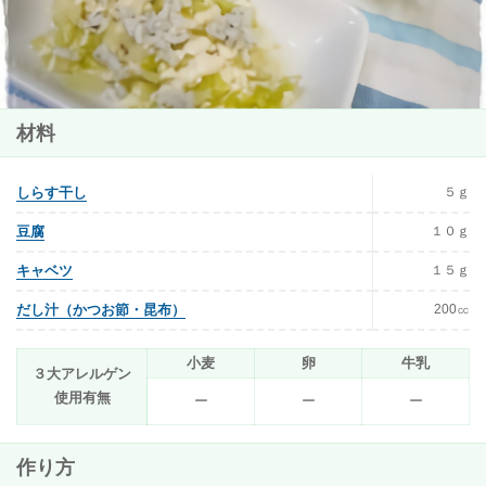
材料
５ｇ
しらす干し
１０ｇ
豆腐
１５ｇ
キャベツ
200㏄
だし汁（かつお節・昆布）
小麦
卵
牛乳
３大アレルゲン
使用有無
ー
ー
ー
作り方