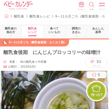
離乳食
離乳食レシピ
9～11カ月ごろ（離乳食後期・カ
離乳食の
離乳食
食べて
調理の
あんしん
進め方
レシピ
いいもの
きほん
基準
9～11カ月ごろ（離乳食後期・カミカミ期）
離乳食後期 にんじんブロッコリーの味噌汁
53
考案：
和の離乳食☆中田馨
公開日：
2015/01/03
5