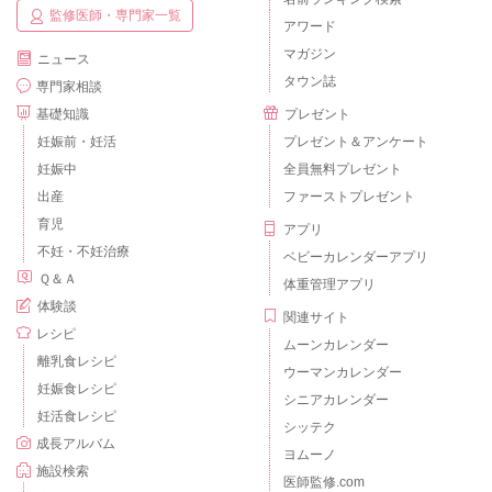
監修医師・専門家一覧
アワード
マガジン
ニュース
タウン誌
専門家相談
基礎知識
プレゼント
妊娠前・妊活
プレゼント＆アンケート
妊娠中
全員無料プレゼント
出産
ファーストプレゼント
育児
アプリ
不妊・不妊治療
ベビーカレンダーアプリ
Ｑ＆Ａ
体重管理アプリ
体験談
関連サイト
レシピ
ムーンカレンダー
離乳食レシピ
ウーマンカレンダー
妊娠食レシピ
シニアカレンダー
妊活食レシピ
シッテク
成長アルバム
ヨムーノ
施設検索
医師監修.com