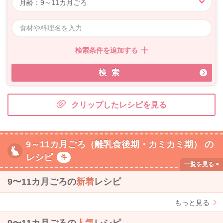
検索条件を追加する
検索
クリップしたレシピを見る
9～11カ月ごろ（離乳食後期・カミカミ期） の
レシピ
件
9〜11カ月ごろの
新着
レシピ
もっと見る