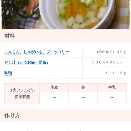
材料
（合わせて）３０ｇ
にんじん、じゃがいも、ブロッコリー
３００～４００ｃｃ
だし汁（かつお節・昆布）
０～０．５ｇ
味噌
小麦
卵
牛乳
３大アレルゲン
使用有無
ー
ー
ー
作り方