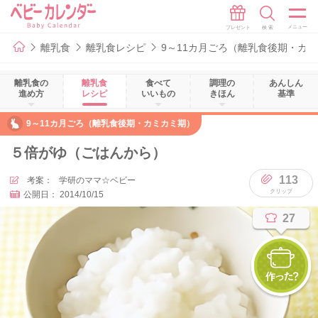
離乳食
離乳食レシピ
9～11カ月ごろ（離乳食後期・カ
離乳食の
離乳食
食べて
調理の
あんしん
進め方
レシピ
いいもの
きほん
基準
9～11カ月ごろ（離乳食後期・カミカミ期）
５倍がゆ（ごはんから）
113
考案：
学研のママ☆ベビー
公開日：
2014/10/15
27