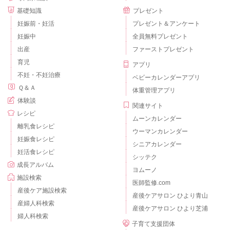
基礎知識
プレゼント
妊娠前・妊活
プレゼント＆アンケート
妊娠中
全員無料プレゼント
出産
ファーストプレゼント
育児
アプリ
不妊・不妊治療
ベビーカレンダーアプリ
Ｑ＆Ａ
体重管理アプリ
体験談
関連サイト
レシピ
ムーンカレンダー
離乳食レシピ
ウーマンカレンダー
妊娠食レシピ
シニアカレンダー
妊活食レシピ
シッテク
成長アルバム
ヨムーノ
施設検索
医師監修.com
産後ケア施設検索
産後ケアサロン ひより青山
産婦人科検索
産後ケアサロン ひより芝浦
婦人科検索
子育て支援団体