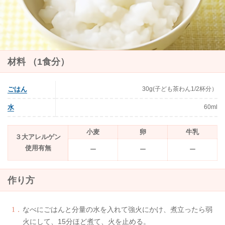
材料 （1食分）
30g(子ども茶わん1/2杯分）
ごはん
60ml
水
小麦
卵
牛乳
３大アレルゲン
使用有無
ー
ー
ー
作り方
なべにごはんと分量の水を入れて強火にかけ、煮立ったら弱
火にして、15分ほど煮て、火を止める。