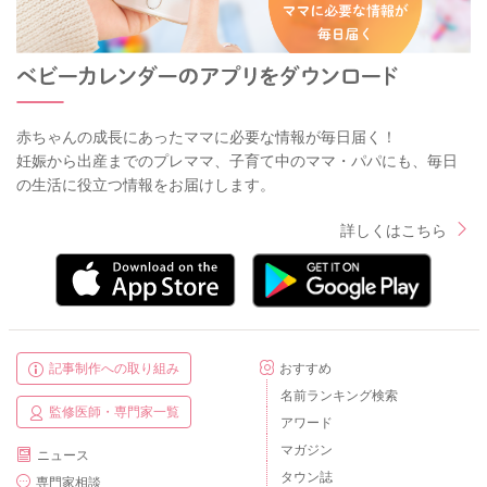
赤ちゃんの成長にあったママに必要な情報が毎日届く！
妊娠から出産までのプレママ、子育て中のママ・パパにも、毎日
の生活に役立つ情報をお届けします。
詳しくはこちら
記事制作への取り組み
おすすめ
名前ランキング検索
監修医師・専門家一覧
アワード
マガジン
ニュース
タウン誌
専門家相談