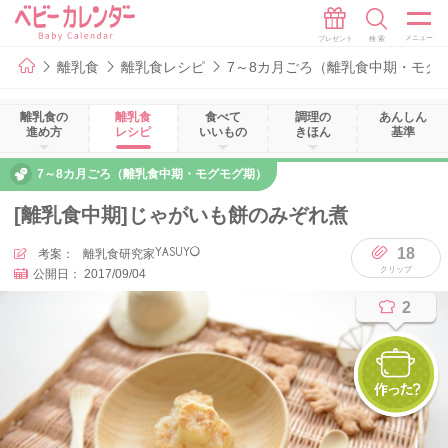
離乳食
離乳食レシピ
7～8カ月ごろ（離乳食中期・モグ
離乳食の
離乳食
食べて
調理の
あんしん
進め方
レシピ
いいもの
きほん
基準
7～8カ月ごろ（離乳食中期・モグモグ期）
[離乳食中期]じゃがいも餅のみぞれ煮
18
考案：
離乳食研究家YASUYO
公開日：
2017/09/04
2