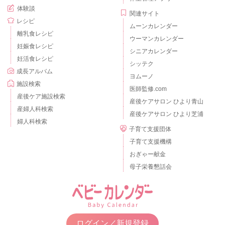
体験談
関連サイト
レシピ
ムーンカレンダー
離乳食レシピ
ウーマンカレンダー
妊娠食レシピ
シニアカレンダー
妊活食レシピ
シッテク
成長アルバム
ヨムーノ
施設検索
医師監修.com
産後ケア施設検索
産後ケアサロン ひより青山
産婦人科検索
産後ケアサロン ひより芝浦
婦人科検索
子育て支援団体
子育て支援機構
おぎゃー献金
母子栄養懇話会
ログイン／新規登録