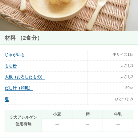
材料 （2食分）
中サイズ1個
じゃがいも
大さじ1
もち粉
大さじ2
大根（おろしたもの）
50㏄
だし汁（和風）
ひとつまみ
塩
小麦
卵
牛乳
３大アレルゲン
使用有無
ー
ー
ー