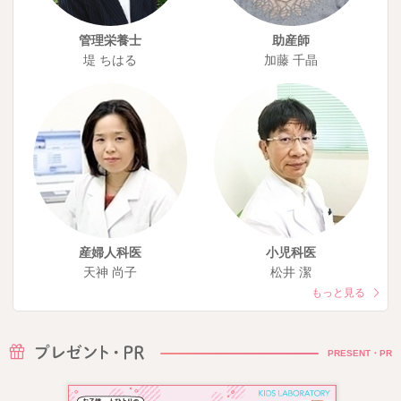
管理栄養士
助産師
堤 ちはる
加藤 千晶
産婦人科医
小児科医
天神 尚子
松井 潔
もっと見る
PRESENT・PR