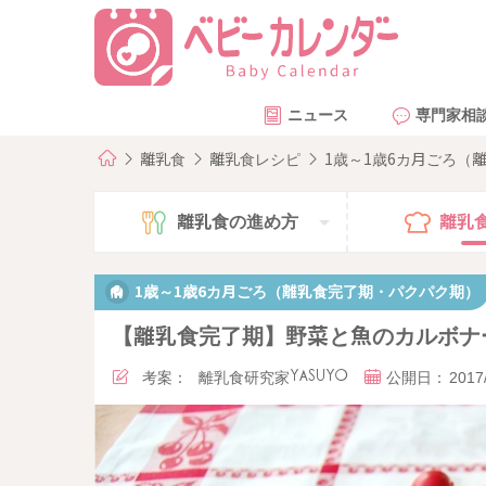
ニュース
専門家相
離乳食
離乳食レシピ
1歳～1歳6カ月ごろ（
離乳食の
進め方
離乳
1歳～1歳6カ月ごろ（離乳食完了期・パクパク期）
【離乳食完了期】野菜と魚のカルボナ
考案：
離乳食研究家YASUYO
公開日：
2017