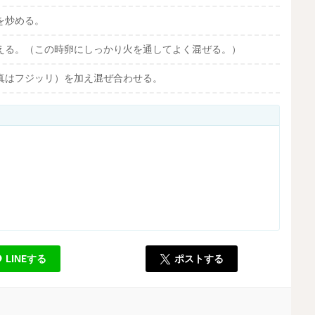
を炒める。
える。（この時卵にしっかり火を通してよく混ぜる。）
真はフジッリ）を加え混ぜ合わせる。
LINEする
ポストする