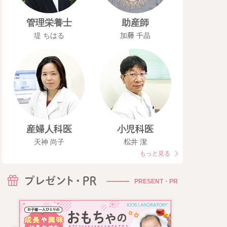
管理栄養士
助産師
堤 ちはる
加藤 千晶
産婦人科医
小児科医
天神 尚子
松井 潔
もっと見る
PRESENT・PR