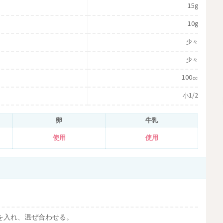
15g
10g
少々
少々
100㏄
小1/2
卵
牛乳
使用
使用
を入れ、混ぜ合わせる。