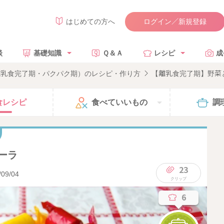
ログイン／新規登録
はじめての方へ
談
基礎知識
Ｑ＆Ａ
レシピ
成
離乳食完了期・パクパク期）のレシピ・作り方
【離乳食完了期】野菜
食
レシピ
食べて
いいもの
調
ーラ
23
/09/04
6