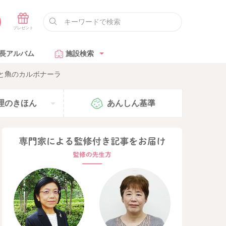
長アルバム
施設検索
と魚のカルボナーラ
理の
きほん
あんしん
基準