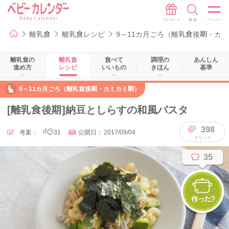
離乳食
離乳食レシピ
9～11カ月ごろ（離乳食後期・カ
離乳食の
離乳食
食べて
調理の
あんしん
進め方
レシピ
いいもの
きほん
基準
9～11カ月ごろ（離乳食後期・カミカミ期）
[離乳食後期]納豆としらすの和風パスタ
398
考案：
sfbaby31
公開日：
2017/09/04
35