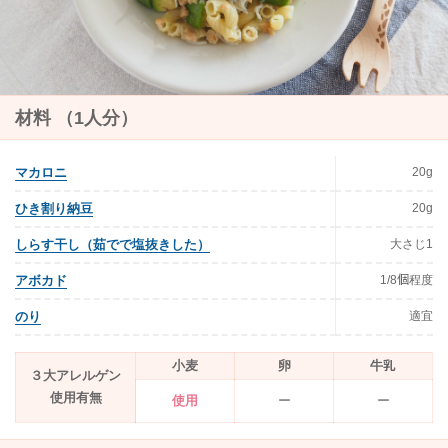
材料 （1人分）
20g
マカロニ
20g
ひき割り納豆
大さじ1
しらす干し（茹でで塩抜きした）
1/8個程度
アボカド
適宜
のり
小麦
卵
牛乳
３大アレルゲン
使用有無
使用
ー
ー