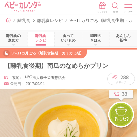
離乳食
離乳食レシピ
9～11カ月ごろ（離乳食後期・カ
離乳食の
離乳食
食べて
調理の
あんしん
進め方
レシピ
いいもの
きほん
基準
9～11カ月ごろ（離乳食後期・カミカミ期）
【離乳食後期】南瓜のなめらかプリン
288
考案：
NPO法人母子栄養懇話会
公開日：
2017/09/04
33