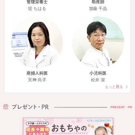
管理栄養士
助産師
堤 ちはる
加藤 千晶
産婦人科医
小児科医
天神 尚子
松井 潔
もっと見る
PRESENT・PR