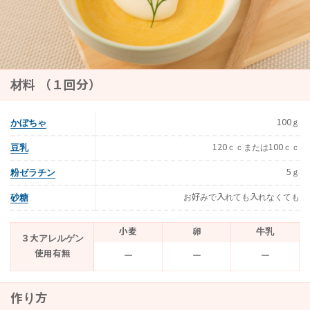
材料 （１回分）
100ｇ
かぼちゃ
120ｃｃまたは100ｃｃ
豆乳
5ｇ
粉ゼラチン
お好みで入れても入れなくても
砂糖
小麦
卵
牛乳
３大アレルゲン
使用有無
ー
ー
ー
作り方