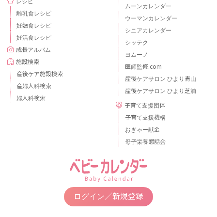
レシピ
ムーンカレンダー
離乳食レシピ
ウーマンカレンダー
妊娠食レシピ
シニアカレンダー
妊活食レシピ
シッテク
成長アルバム
ヨムーノ
施設検索
医師監修.com
産後ケア施設検索
産後ケアサロン ひより青山
産婦人科検索
産後ケアサロン ひより芝浦
婦人科検索
子育て支援団体
子育て支援機構
おぎゃー献金
母子栄養懇話会
ログイン／新規登録