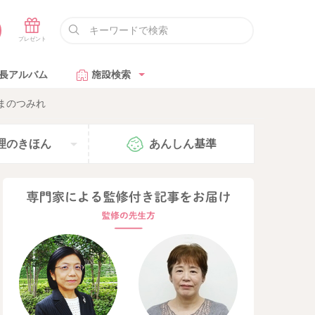
長アルバム
施設検索
まのつみれ
理の
きほん
あんしん
基準