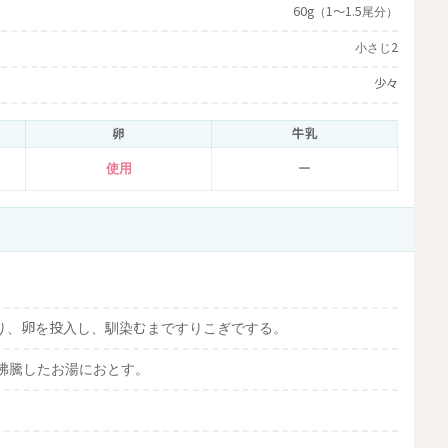
60g（1～1.5尾分）
小さじ2
少々
卵
牛乳
使用
ー
り、卵を投入し、馴染むまですりこぎでする。
沸騰したお湯におとす。