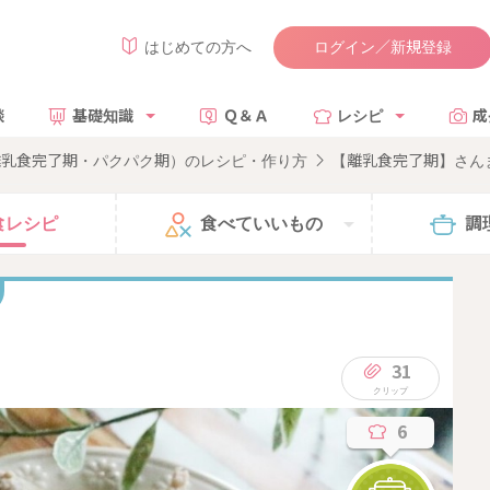
ログイン／新規登録
はじめての方へ
談
基礎知識
Ｑ＆Ａ
レシピ
成
離乳食完了期・パクパク期）のレシピ・作り方
【離乳食完了期】さん
食
レシピ
食べて
いいもの
調
31
6