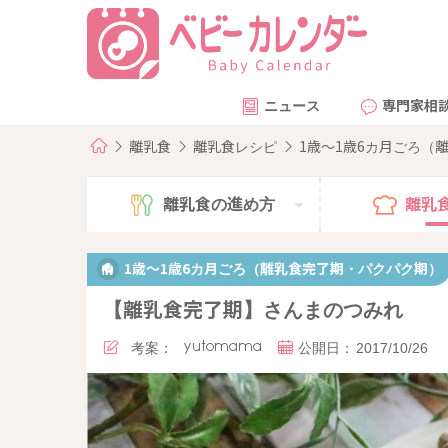
ニュース
専門家相
離乳食
離乳食レシピ
1歳～1歳6カ月ごろ（
離乳食の
進め方
離乳
1歳～1歳6カ月ごろ（離乳食完了期・パクパク期）
【離乳食完了期】さんまのつみれ
考案：
yutomama
公開日：
2017/10/26