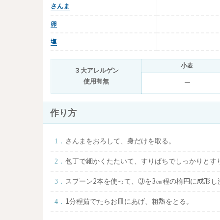
さんま
卵
塩
小麦
３大アレルゲン
使用有無
ー
作り方
さんまをおろして、身だけを取る。
包丁で細かくたたいて、すりばちでしっかりとす
スプーン2本を使って、③を3㎝程の楕円に成形し
1分程茹でたらお皿にあげ、粗熱をとる。