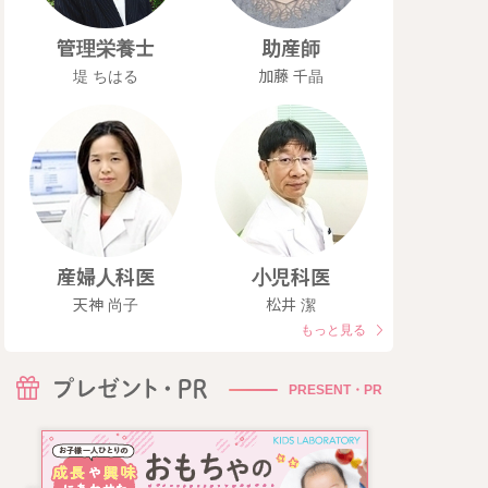
管理栄養士
助産師
堤 ちはる
加藤 千晶
産婦人科医
小児科医
天神 尚子
松井 潔
もっと見る
PRESENT・PR