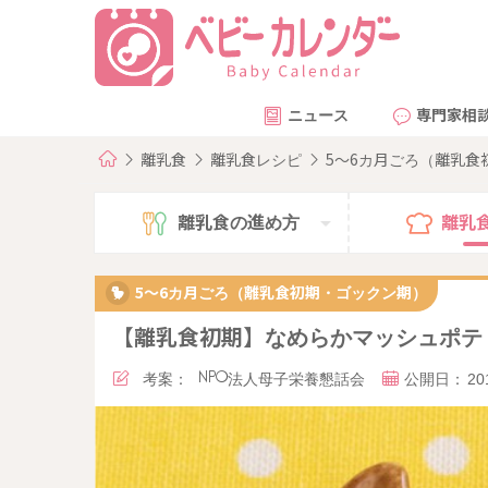
ニュース
専門家相
離乳食
離乳食レシピ
5～6カ月ごろ（離乳
離乳食の
進め方
離乳
5～6カ月ごろ（離乳食初期・ゴックン期）
【離乳食初期】なめらかマッシュポテ
考案：
NPO法人母子栄養懇話会
公開日：
20