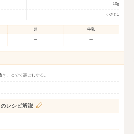
10g
小さじ1
卵
牛乳
ー
ー
抜き、ゆでて裏ごしする。
士
のレシピ解説