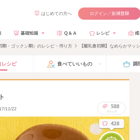
ログイン／新規登録
はじめての方へ
談
基礎知識
Ｑ＆Ａ
レシピ
成
食初期・ゴックン期）のレシピ・作り方
【離乳食初期】なめらかマッ
食
レシピ
食べて
いいもの
調
ト
588
17/11/22
428