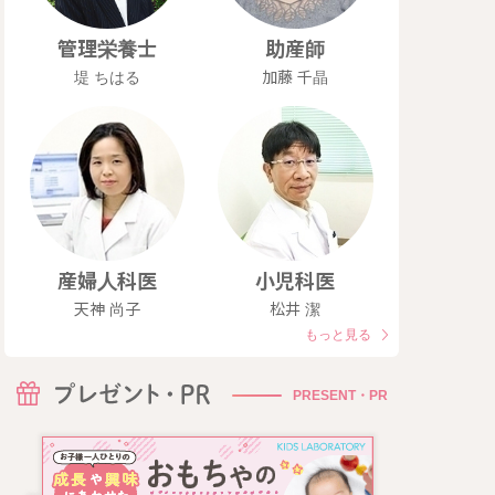
管理栄養士
助産師
堤 ちはる
加藤 千晶
産婦人科医
小児科医
天神 尚子
松井 潔
もっと見る
PRESENT・PR