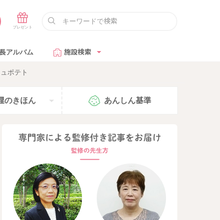
長アルバム
施設検索
シュポテト
理の
きほん
あんしん
基準