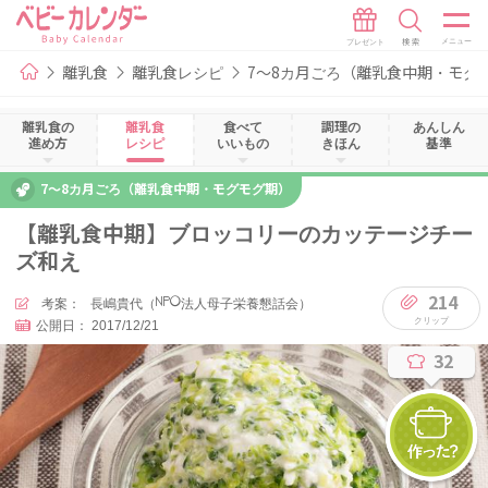
離乳食
離乳食レシピ
7～8カ月ごろ（離乳食中期・モグ
離乳食の
離乳食
食べて
調理の
あんしん
進め方
レシピ
いいもの
きほん
基準
7～8カ月ごろ（離乳食中期・モグモグ期）
【離乳食中期】ブロッコリーのカッテージチー
ズ和え
214
考案：
長嶋貴代（NPO法人母子栄養懇話会）
公開日：
2017/12/21
32