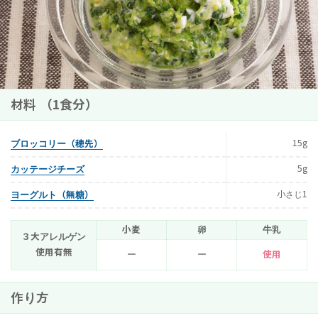
材料 （1食分）
15g
ブロッコリー（穂先）
5g
カッテージチーズ
小さじ1
ヨーグルト（無糖）
小麦
卵
牛乳
３大アレルゲン
使用有無
ー
ー
使用
作り方