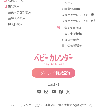
成長アルバム
ヨムーノ
施設検索
医師監修.com
産後ケア施設検索
産後ケアサロン ひより青山
産婦人科検索
産後ケアサロン ひより芝浦
婦人科検索
子育て支援団体
子育て支援機構
おぎゃー献金
母子栄養懇話会
ログイン／新規登録
公式SNS
ベビーカレンダーとは？
運営会社
個人情報の取扱いについて