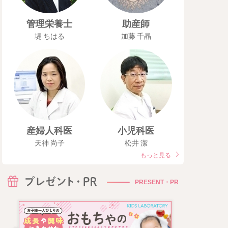
管理栄養士
助産師
堤 ちはる
加藤 千晶
産婦人科医
小児科医
天神 尚子
松井 潔
もっと見る
PRESENT・PR