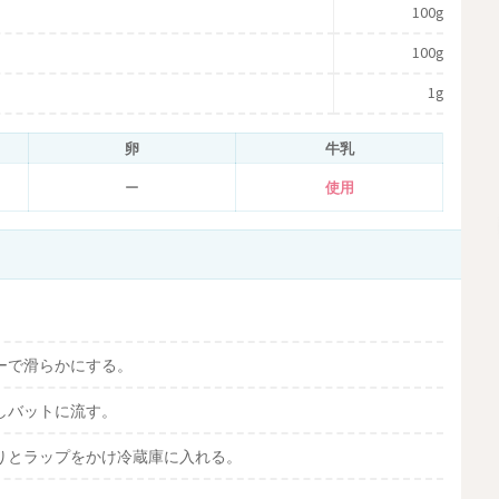
100g
100g
1g
卵
牛乳
ー
使用
ーで滑らかにする。
しバットに流す。
りとラップをかけ冷蔵庫に入れる。