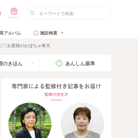
長アルバム
施設検索
に♡お星様のかぼちゃ寒天
理の
きほん
あんしん
基準