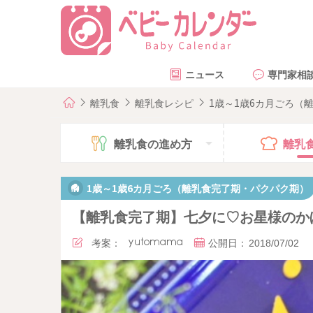
ニュース
専門家相
離乳食
離乳食レシピ
1歳～1歳6カ月ごろ（
離乳食の
進め方
離乳
1歳～1歳6カ月ごろ（離乳食完了期・パクパク期）
【離乳食完了期】七夕に♡お星様のか
考案：
yutomama
公開日：
2018/07/02