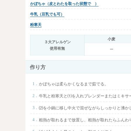
かぼちゃ（皮とわたを取った状態で ）
牛乳（豆乳でも可）
粉寒天
小麦
３大アレルゲン
使用有無
ー
作り方
かぼちゃは柔らかくなるまで茹でる。
牛乳と粉寒天と⑴を入れブレンダーまたはミキサ
⑵を小鍋に移し中火で混ぜながらしっかりと沸か
粗熱が取れるまで放置し、粗熱が取れたらふんわ