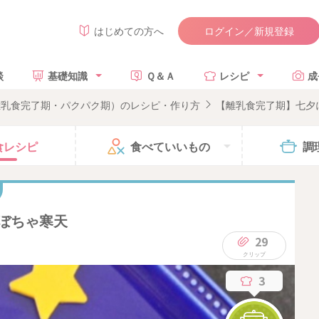
ログイン／新規登録
はじめての方へ
談
基礎知識
Ｑ＆Ａ
レシピ
成
離乳食完了期・パクパク期）のレシピ・作り方
【離乳食完了期】七夕
食
レシピ
食べて
いいもの
調
ぼちゃ寒天
29
3