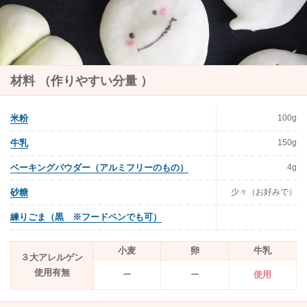
材料 （作りやすい分量 ）
100g
米粉
150g
牛乳
4g
ベーキングパウダー（アルミフリーのもの）
少々（お好みで）
砂糖
練りごま（黒 ※フードペンでも可）
小麦
卵
牛乳
３大アレルゲン
使用有無
ー
ー
使用