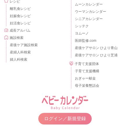
レシピ
ムーンカレンダー
離乳食レシピ
ウーマンカレンダー
妊娠食レシピ
シニアカレンダー
妊活食レシピ
シッテク
成長アルバム
ヨムーノ
施設検索
医師監修.com
産後ケア施設検索
産後ケアサロン ひより青山
産婦人科検索
産後ケアサロン ひより芝浦
婦人科検索
子育て支援団体
子育て支援機構
おぎゃー献金
母子栄養懇話会
ログイン／新規登録