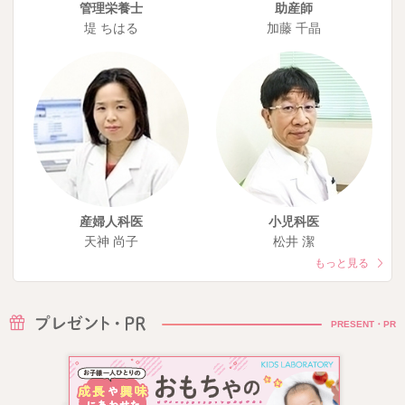
管理栄養士
助産師
堤 ちはる
加藤 千晶
産婦人科医
小児科医
天神 尚子
松井 潔
もっと見る
PRESENT・PR