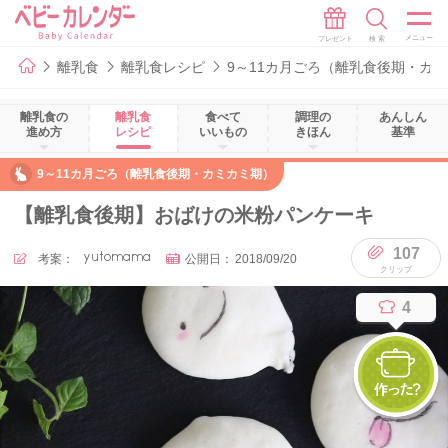
離乳食
離乳食レシピ
9～11カ月ごろ（離乳食後期・カ
離乳食の
離乳食
食べて
調理の
あんしん
進め方
レシピ
いいもの
きほん
基準
9～11カ月ごろ（離乳食後期・カミカミ期）
【離乳食後期】おばけの米粉パンケーキ
107
考案：
yutomama
公開日：
2018/09/20
4