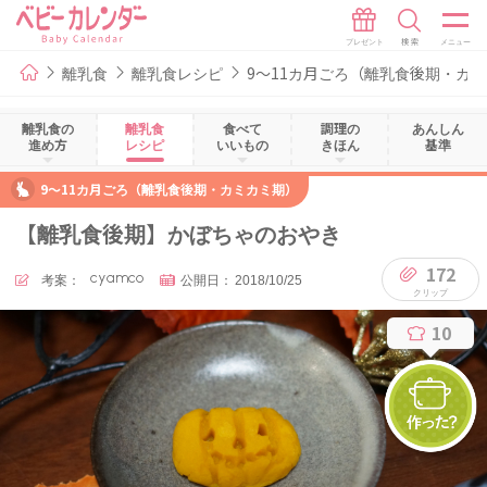
離乳食
離乳食レシピ
9～11カ月ごろ（離乳食後期・カ
離乳食の
離乳食
食べて
調理の
あんしん
進め方
レシピ
いいもの
きほん
基準
9～11カ月ごろ（離乳食後期・カミカミ期）
【離乳食後期】かぼちゃのおやき
172
考案：
cyamco
公開日：
2018/10/25
10