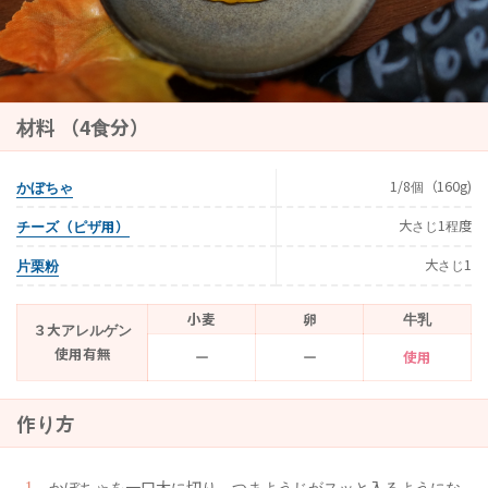
材料 （4食分）
かぼちゃ
1/8個（160g)
チーズ（ピザ用）
大さじ1程度
片栗粉
大さじ1
小麦
卵
牛乳
３大アレルゲン
使用有無
ー
ー
使用
作り方
かぼちゃを一口大に切り、つまようじがスッと入るようにな