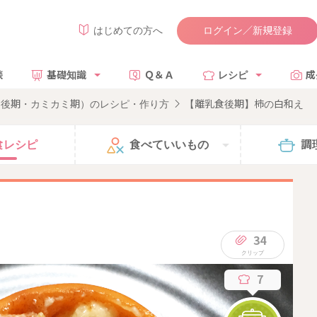
ログイン／新規登録
はじめての方へ
談
基礎知識
Ｑ＆Ａ
レシピ
成
食後期・カミカミ期）のレシピ・作り方
【離乳食後期】柿の白和え
食
レシピ
食べて
いいもの
調
34
7