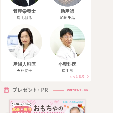
管理栄養士
助産師
堤 ちはる
加藤 千晶
産婦人科医
小児科医
天神 尚子
松井 潔
もっと見る
PRESENT・PR