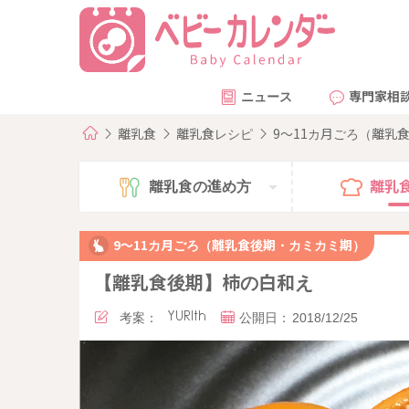
ニュース
専門家相
離乳食
離乳食レシピ
9～11カ月ごろ（離乳
離乳食の
進め方
離乳
9～11カ月ごろ（離乳食後期・カミカミ期）
【離乳食後期】柿の白和え
考案：
YURIth
公開日：
2018/12/25