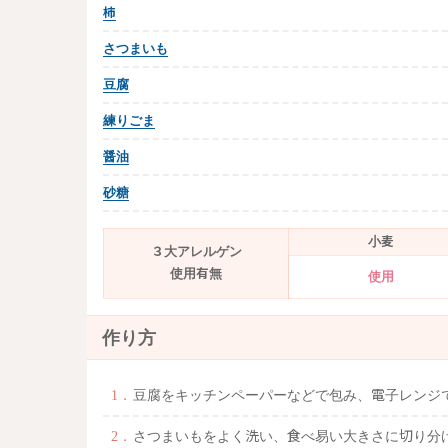
柿
さつまいも
豆腐
練りごま
醤油
砂糖
小麦
３大アレルゲン
使用有無
使用
作り方
豆腐をキッチンペーパーなどで包み、電子レンジ
さつまいもをよく洗い、食べ易い大きさに切り分