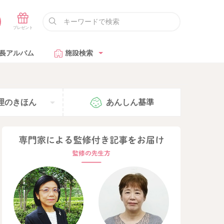
長アルバム
施設検索
理の
きほん
あんしん
基準