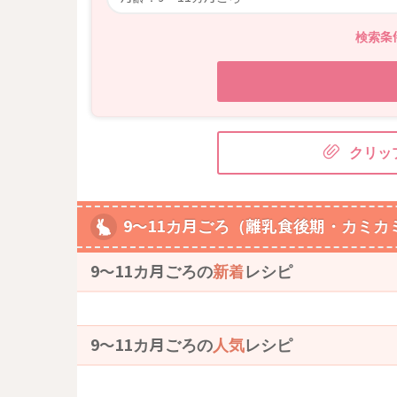
検索条
クリッ
9～11カ月ごろ（離乳食後期・カミカ
9〜11カ月ごろの
新着
レシピ
9〜11カ月ごろの
人気
レシピ