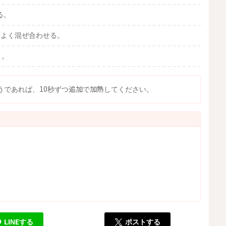
る。
をよく混ぜ合わせる。
り。
うであれば、10秒ずつ追加で加熱してください。
LINEする
ポストする