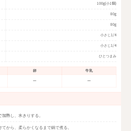
100g(小1個)
80g
80g
小さじ1/4
小さじ1/4
ひとつまみ
卵
牛乳
ー
ー
で加熱し、水きりする。
けてから、柔らかくなるまで鍋で煮る。