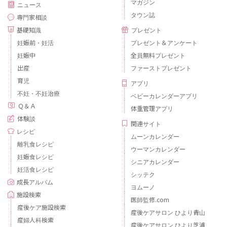
マガジン
ニュース
タウン誌
専門家相談
基礎知識
プレゼント
妊娠前・妊活
プレゼント＆アンケート
妊娠中
全員無料プレゼント
出産
ファーストプレゼント
育児
アプリ
不妊・不妊治療
ベビーカレンダーアプリ
Ｑ＆Ａ
体重管理アプリ
体験談
関連サイト
レシピ
ムーンカレンダー
離乳食レシピ
ウーマンカレンダー
妊娠食レシピ
シニアカレンダー
妊活食レシピ
シッテク
成長アルバム
ヨムーノ
施設検索
医師監修.com
産後ケア施設検索
産後ケアサロン ひより青山
産婦人科検索
産後ケアサロン ひより芝浦