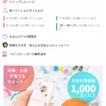
クリップしたレシピ
食べていいものダメなもの
5～6カ月ごろの食べていいもの
7～8カ月ごろの食べていいもの
9〜11カ月ごろの食べていいもの
1歳〜1歳6カ月ごろの食べていいも
の
きほんの7つの調理法
相模女子大学・堤ちはる先生からのメッセージ
ベビーカレンダーの離乳食本