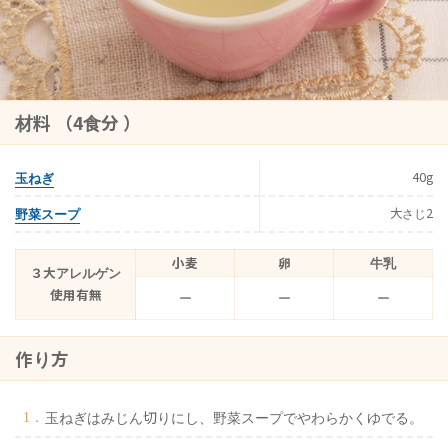
材料 （4食分 ）
玉ねぎ
40g
野菜スープ
大さじ2
小麦
卵
牛乳
３大アレルゲン
使用有無
ー
ー
ー
作り方
玉ねぎはみじん切りにし、野菜スープでやわらかくゆでる。