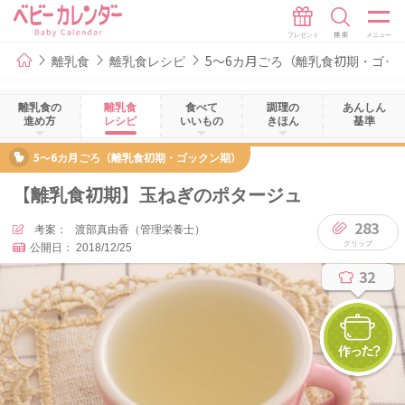
離乳食
離乳食レシピ
5～6カ月ごろ（離乳食初期・ゴッ
離乳食の
離乳食
食べて
調理の
あんしん
進め方
レシピ
いいもの
きほん
基準
5～6カ月ごろ（離乳食初期・ゴックン期）
【離乳食初期】玉ねぎのポタージュ
283
考案：
渡部真由香（管理栄養士）
公開日：
2018/12/25
32