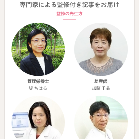
管理栄養士
助産師
堤 ちはる
加藤 千晶