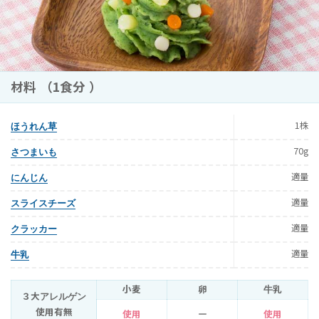
材料 （1食分 ）
1株
ほうれん草
70g
さつまいも
適量
にんじん
適量
スライスチーズ
適量
クラッカー
適量
牛乳
小麦
卵
牛乳
３大アレルゲン
使用有無
使用
ー
使用