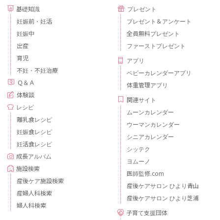
基礎知識
プレゼント
妊娠前・妊活
プレゼント＆アンケート
妊娠中
全員無料プレゼント
出産
ファーストプレゼント
育児
アプリ
不妊・不妊治療
ベビーカレンダーアプリ
Ｑ＆Ａ
体重管理アプリ
体験談
関連サイト
レシピ
ムーンカレンダー
離乳食レシピ
ウーマンカレンダー
妊娠食レシピ
シニアカレンダー
妊活食レシピ
シッテク
成長アルバム
ヨムーノ
施設検索
医師監修.com
産後ケア施設検索
産後ケアサロン ひより青山
産婦人科検索
産後ケアサロン ひより芝浦
婦人科検索
子育て支援団体