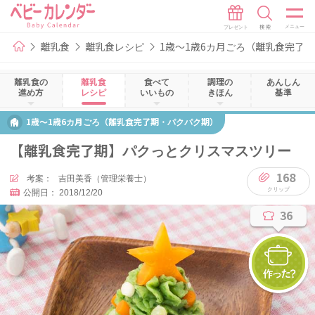
離乳食
離乳食レシピ
1歳～1歳6カ月ごろ（離乳食完了
離乳食の
離乳食
食べて
調理の
あんしん
進め方
レシピ
いいもの
きほん
基準
1歳～1歳6カ月ごろ（離乳食完了期・パクパク期）
【離乳食完了期】パクっとクリスマスツリー
168
考案：
吉田美香（管理栄養士）
公開日：
2018/12/20
36