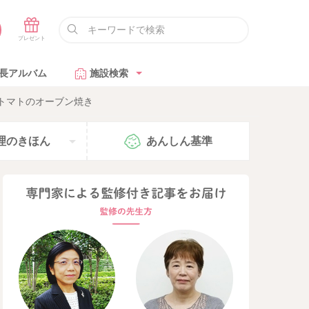
長アルバム
施設検索
トマトのオーブン焼き
理の
きほん
あんしん
基準