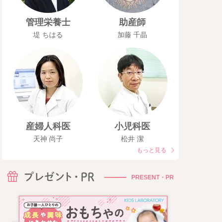
管理栄養士
助産師
堤 ちはる
加藤 千晶
産婦人科医
小児科医
天神 尚子
松井 潔
もっと見る
PRESENT・PR