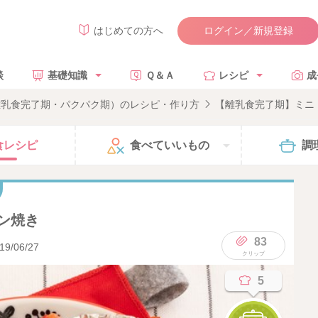
ログイン／新規登録
はじめての方へ
談
基礎知識
Ｑ＆Ａ
レシピ
成
離乳食完了期・パクパク期）のレシピ・作り方
【離乳食完了期】ミニ
食
レシピ
食べて
いいもの
調
ン焼き
83
19/06/27
5