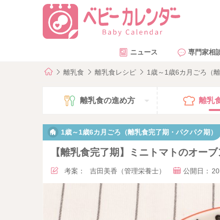
ニュース
専門家相
離乳食
離乳食レシピ
1歳～1歳6カ月ごろ（
離乳食の
進め方
離乳
1歳～1歳6カ月ごろ（離乳食完了期・パクパク期）
【離乳食完了期】ミニトマトのオーブ
考案：
吉田美香（管理栄養士）
公開日：
20