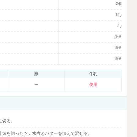
2個
15g
5g
少量
適量
適量
卵
牛乳
ー
使用
に切る。
汁気を切ったツナ水煮とバターを加えて混ぜる。