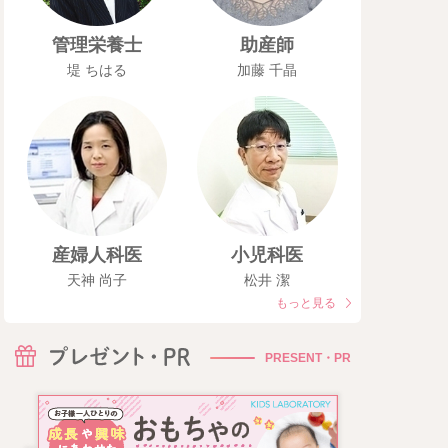
管理栄養士
助産師
堤 ちはる
加藤 千晶
産婦人科医
小児科医
天神 尚子
松井 潔
もっと見る
PRESENT・PR