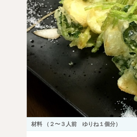
材料 （２〜３人前 ゆりね１個分）