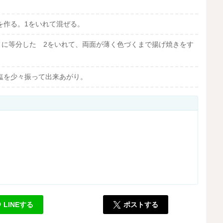
を作る。1をいれて混ぜる。
さに等分した 2をいれて、両面が薄く色づくまで揚げ焼きをす
塩を少々振って出来あがり。
LINEする
ポストする