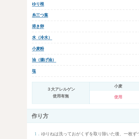
ゆり根
糸三つ葉
溶き卵
水（冷水）
小麦粉
油（揚げ油）
塩
小麦
３大アレルゲン
使用有無
使用
作り方
ゆりねは洗っておがくずを取り除いた後、一枚ず