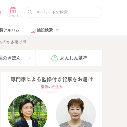
長アルバム
施設検索
ねのかき揚げ風
理の
きほん
あんしん
基準