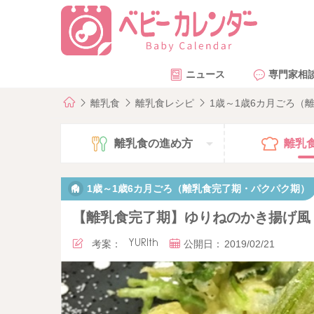
ニュース
専門家相
離乳食
離乳食レシピ
1歳～1歳6カ月ごろ（
離乳食の
進め方
離乳
1歳～1歳6カ月ごろ（離乳食完了期・パクパク期）
【離乳食完了期】ゆりねのかき揚げ風
考案：
YURIth
公開日：
2019/02/21