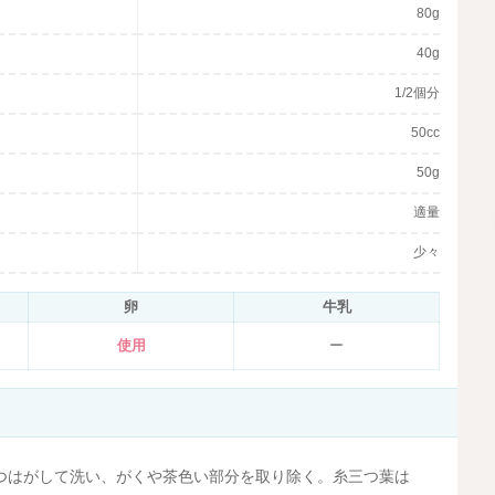
80g
40g
1/2個分
50cc
50g
適量
少々
卵
牛乳
使用
ー
つはがして洗い、がくや茶色い部分を取り除く。糸三つ葉は