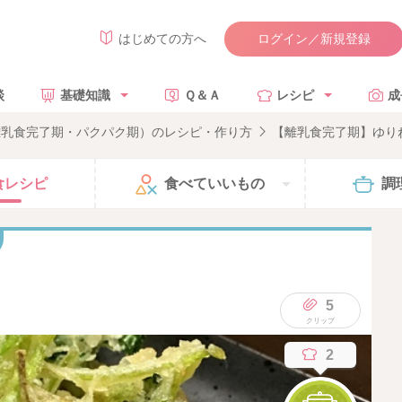
ログイン／新規登録
はじめての方へ
談
基礎知識
Ｑ＆Ａ
レシピ
成
離乳食完了期・パクパク期）のレシピ・作り方
【離乳食完了期】ゆり
食
レシピ
食べて
いいもの
調
5
2