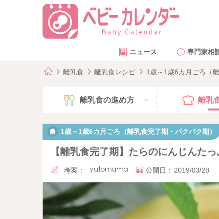
ニュース
専門家相
離乳食
離乳食レシピ
1歳～1歳6カ月ごろ（
離乳食の
進め方
離乳
1歳～1歳6カ月ごろ（離乳食完了期・パクパク期）
【離乳食完了期】たらのにんじんたっ
考案：
yutomama
公開日：
2019/03/28