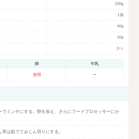
250g
1個
40g
30g
少々
卵
牛乳
使用
ー
ーでミンチにする。卵を加え、さらにフードプロセッサーにか
ん草は茹でてみじん切りにする。