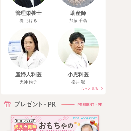
管理栄養士
助産師
堤 ちはる
加藤 千晶
産婦人科医
小児科医
天神 尚子
松井 潔
もっと見る
PRESENT・PR