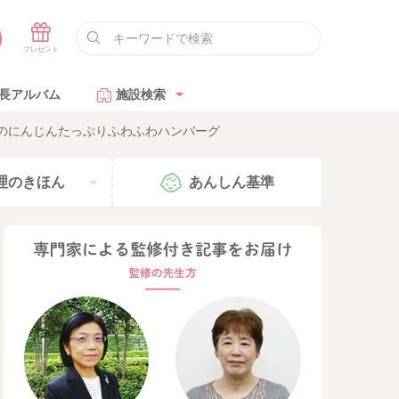
長アルバム
施設検索
のにんじんたっぷりふわふわハンバーグ
理の
きほん
あんしん
基準