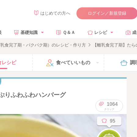
ログイン／新規登録
はじめての方へ
談
基礎知識
Ｑ＆Ａ
レシピ
成
離乳食完了期・パクパク期）のレシピ・作り方
【離乳食完了期】たら
食
レシピ
食べて
いいもの
調
ぷりふわふわハンバーグ
1064
95