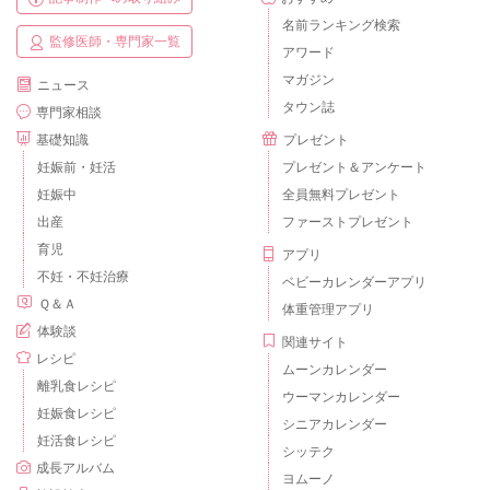
名前ランキング検索
監修医師・専門家一覧
アワード
マガジン
ニュース
タウン誌
専門家相談
基礎知識
プレゼント
妊娠前・妊活
プレゼント＆アンケート
妊娠中
全員無料プレゼント
出産
ファーストプレゼント
育児
アプリ
不妊・不妊治療
ベビーカレンダーアプリ
Ｑ＆Ａ
体重管理アプリ
体験談
関連サイト
レシピ
ムーンカレンダー
離乳食レシピ
ウーマンカレンダー
妊娠食レシピ
シニアカレンダー
妊活食レシピ
シッテク
成長アルバム
ヨムーノ