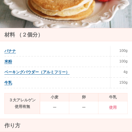
材料 （２個分）
100g
バナナ
100g
米粉
4g
ベーキングパウダー（アルミフリー）
150g
牛乳
小麦
卵
牛乳
３大アレルゲン
使用有無
ー
ー
使用
作り方