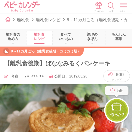
離乳食
離乳食レシピ
9～11カ月ごろ（離乳食後期・カ
離乳食の
離乳食
食べて
調理の
あんしん
進め方
レシピ
いいもの
きほん
基準
9～11カ月ごろ（離乳食後期・カミカミ期）
【離乳食後期】ばななみるくパンケーキ
600
考案：
yutomama
公開日：
2019/03/28
59