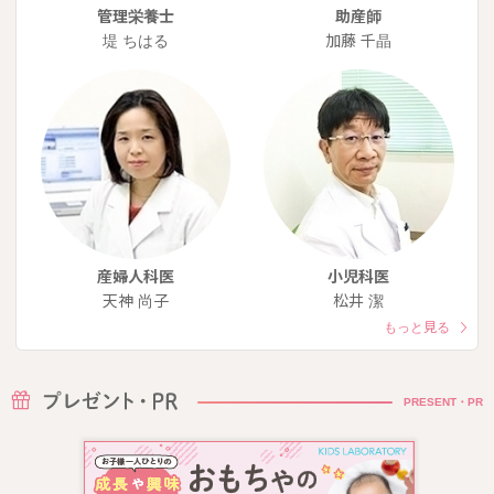
管理栄養士
助産師
堤 ちはる
加藤 千晶
産婦人科医
小児科医
天神 尚子
松井 潔
もっと見る
PRESENT・PR