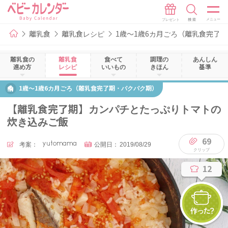
離乳食
離乳食レシピ
1歳～1歳6カ月ごろ（離乳食完了
離乳食の
離乳食
食べて
調理の
あんしん
進め方
レシピ
いいもの
きほん
基準
1歳～1歳6カ月ごろ（離乳食完了期・パクパク期）
【離乳食完了期】カンパチとたっぷりトマトの
炊き込みご飯
69
考案：
yutomama
公開日：
2019/08/29
12