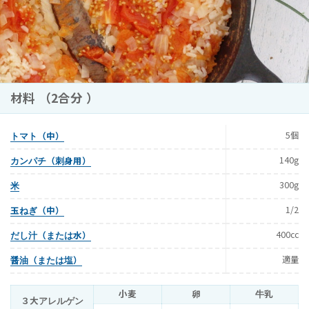
材料 （2合分 ）
5個
トマト（中）
140g
カンパチ（刺身用）
300g
米
1/2
玉ねぎ（中）
400cc
だし汁（または水）
適量
醤油（または塩）
小麦
卵
牛乳
３大アレルゲン