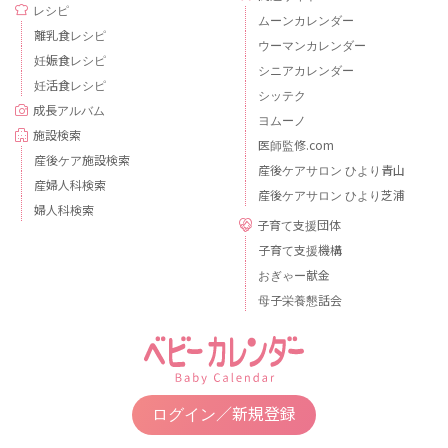
レシピ
ムーンカレンダー
離乳食レシピ
ウーマンカレンダー
妊娠食レシピ
シニアカレンダー
妊活食レシピ
シッテク
成長アルバム
ヨムーノ
施設検索
医師監修.com
産後ケア施設検索
産後ケアサロン ひより青山
産婦人科検索
産後ケアサロン ひより芝浦
婦人科検索
子育て支援団体
子育て支援機構
おぎゃー献金
母子栄養懇話会
ログイン／新規登録