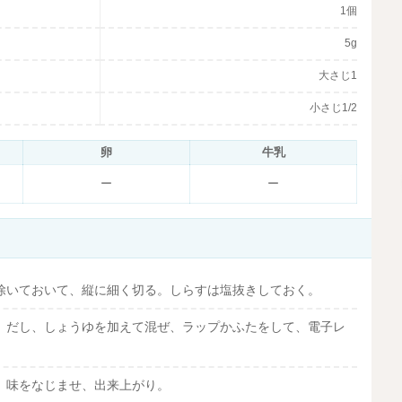
1個
5g
大さじ1
小さじ1/2
卵
牛乳
ー
ー
除いておいて、縦に細く切る。しらすは塩抜きしておく。
、だし、しょうゆを加えて混ぜ、ラップかふたをして、電子レ
、味をなじませ、出来上がり。