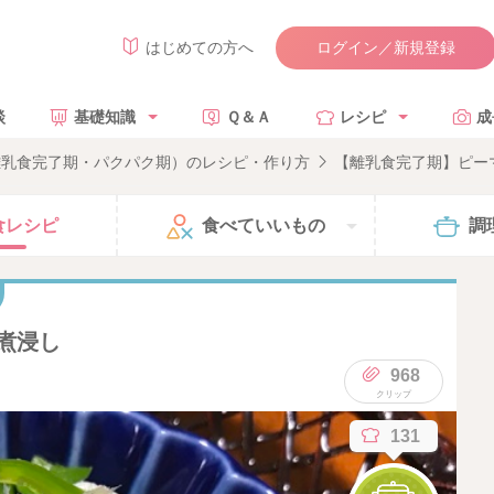
ログイン／新規登録
はじめての方へ
談
基礎知識
Ｑ＆Ａ
レシピ
成
離乳食完了期・パクパク期）のレシピ・作り方
【離乳食完了期】ピー
食
レシピ
食べて
いいもの
調
煮浸し
968
131