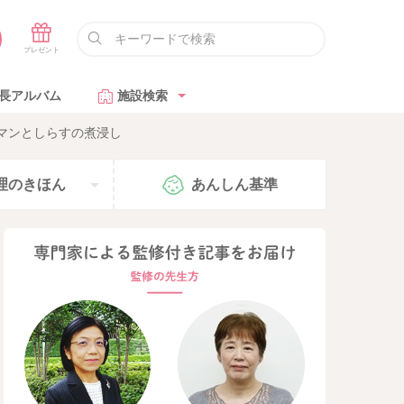
長アルバム
施設検索
マンとしらすの煮浸し
理の
きほん
あんしん
基準