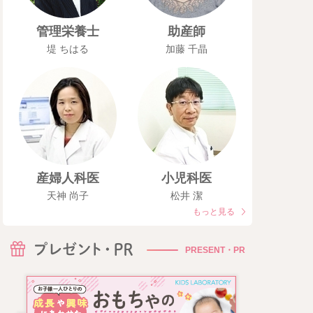
管理栄養士
助産師
堤 ちはる
加藤 千晶
産婦人科医
小児科医
天神 尚子
松井 潔
もっと見る
PRESENT・PR