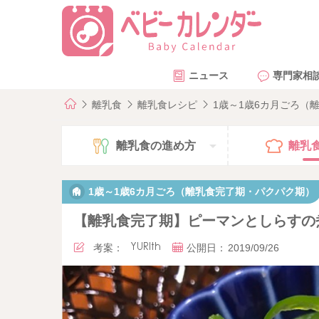
ニュース
専門家相
離乳食
離乳食レシピ
1歳～1歳6カ月ごろ（
離乳食の
進め方
離乳
1歳～1歳6カ月ごろ（離乳食完了期・パクパク期）
【離乳食完了期】ピーマンとしらすの
考案：
YURIth
公開日：
2019/09/26