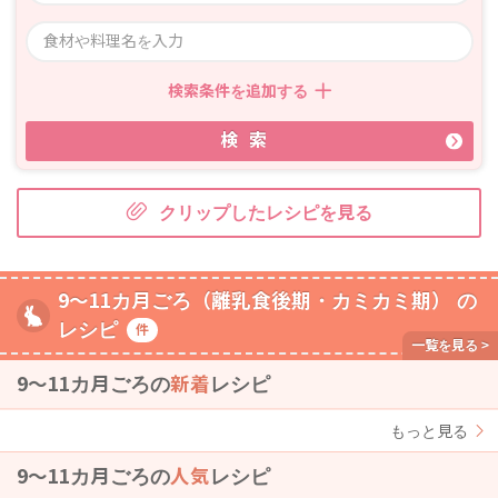
検索条件を追加する
検索
クリップしたレシピを見る
9～11カ月ごろ（離乳食後期・カミカミ期） の
レシピ
件
9〜11カ月ごろの
新着
レシピ
もっと見る
9〜11カ月ごろの
人気
レシピ