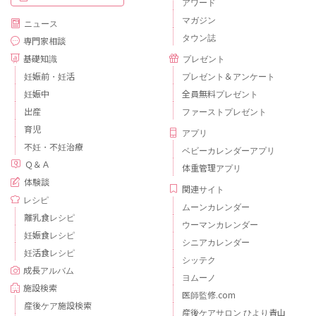
アワード
マガジン
ニュース
タウン誌
専門家相談
基礎知識
プレゼント
妊娠前・妊活
プレゼント＆アンケート
妊娠中
全員無料プレゼント
出産
ファーストプレゼント
育児
アプリ
不妊・不妊治療
ベビーカレンダーアプリ
Ｑ＆Ａ
体重管理アプリ
体験談
関連サイト
レシピ
ムーンカレンダー
離乳食レシピ
ウーマンカレンダー
妊娠食レシピ
シニアカレンダー
妊活食レシピ
シッテク
成長アルバム
ヨムーノ
施設検索
医師監修.com
産後ケア施設検索
産後ケアサロン ひより青山