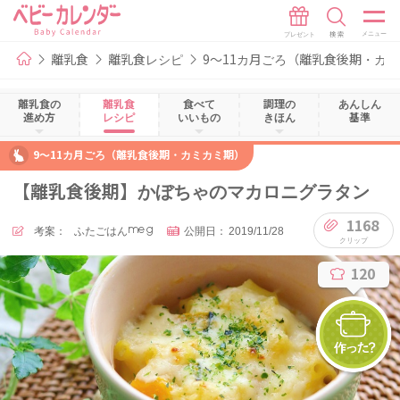
離乳食
離乳食レシピ
9～11カ月ごろ（離乳食後期・カ
離乳食の
離乳食
食べて
調理の
あんしん
進め方
レシピ
いいもの
きほん
基準
9～11カ月ごろ（離乳食後期・カミカミ期）
【離乳食後期】かぼちゃのマカロニグラタン
1168
考案：
ふたごはんmeg
公開日：
2019/11/28
120