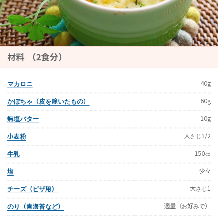
材料 （2食分）
40g
マカロニ
60g
かぼちゃ（皮を除いたもの）
10g
無塩バター
大さじ1/2
小麦粉
150㏄
牛乳
少々
塩
大さじ1
チーズ（ピザ用）
適量（お好みで）
のり（青海苔など）