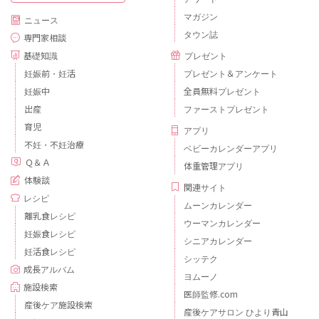
マガジン
ニュース
タウン誌
専門家相談
基礎知識
プレゼント
妊娠前・妊活
プレゼント＆アンケート
妊娠中
全員無料プレゼント
出産
ファーストプレゼント
育児
アプリ
不妊・不妊治療
ベビーカレンダーアプリ
Ｑ＆Ａ
体重管理アプリ
体験談
関連サイト
レシピ
ムーンカレンダー
離乳食レシピ
ウーマンカレンダー
妊娠食レシピ
シニアカレンダー
妊活食レシピ
シッテク
成長アルバム
ヨムーノ
施設検索
医師監修.com
産後ケア施設検索
産後ケアサロン ひより青山