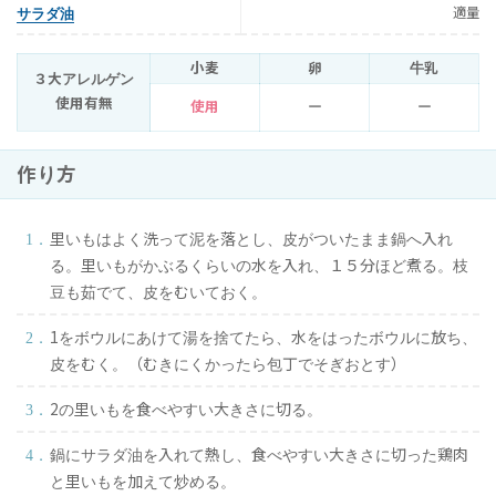
適量
サラダ油
小麦
卵
牛乳
３大アレルゲン
使用有無
使用
ー
ー
作り方
里いもはよく洗って泥を落とし、皮がついたまま鍋へ入れ
る。里いもがかぶるくらいの水を入れ、１５分ほど煮る。枝
豆も茹でて、皮をむいておく。
1をボウルにあけて湯を捨てたら、水をはったボウルに放ち、
皮をむく。（むきにくかったら包丁でそぎおとす）
2の里いもを食べやすい大きさに切る。
鍋にサラダ油を入れて熱し、食べやすい大きさに切った鶏肉
と里いもを加えて炒める。