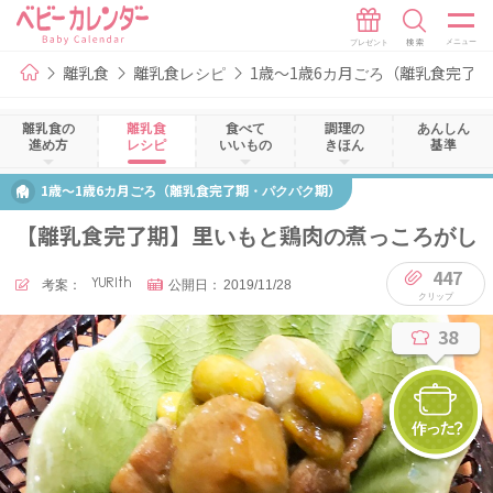
離乳食
離乳食レシピ
1歳～1歳6カ月ごろ（離乳食完了
離乳食の
離乳食
食べて
調理の
あんしん
進め方
レシピ
いいもの
きほん
基準
1歳～1歳6カ月ごろ（離乳食完了期・パクパク期）
【離乳食完了期】里いもと鶏肉の煮っころがし
447
考案：
YURIth
公開日：
2019/11/28
38