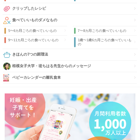
クリップしたレシピ
食べていいものダメなもの
5～6カ月ごろの食べていいもの
7～8カ月ごろの食べていいもの
9〜11カ月ごろの食べていいもの
1歳〜1歳6カ月ごろの食べていいも
の
きほんの7つの調理法
相模女子大学・堤ちはる先生からのメッセージ
ベビーカレンダーの離乳食本