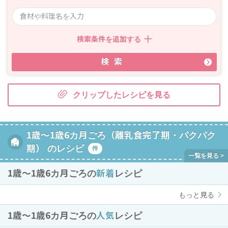
検索条件を追加する
検索
クリップしたレシピを見る
1歳～1歳6カ月ごろ（離乳食完了期・パクパク
期） のレシピ
件
1歳〜1歳6カ月ごろの
新着
レシピ
もっと見る
1歳〜1歳6カ月ごろの
人気
レシピ