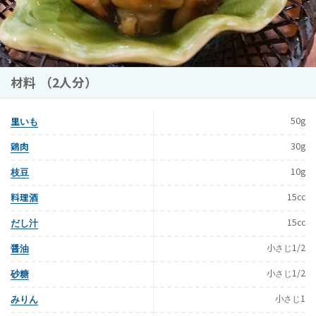
材料 （2人分）
50g
里いも
30g
鶏肉
10g
枝豆
15cc
料理酒
15cc
だし汁
小さじ1/2
醤油
小さじ1/2
砂糖
小さじ1
みりん