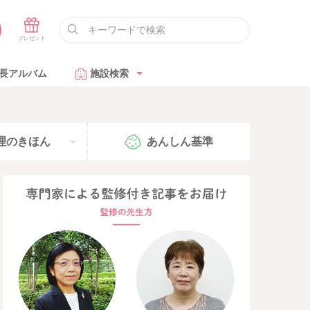
長アルバム
施設検索
ろ
理の
きほん
あんしん
基準