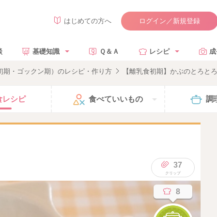
ログイン／新規登録
はじめての方へ
談
基礎知識
Ｑ＆Ａ
レシピ
成
食初期・ゴックン期）のレシピ・作り方
【離乳食初期】かぶのとろと
食
レシピ
食べて
いいもの
調
37
8