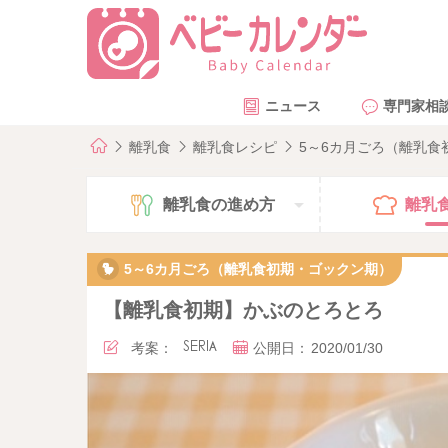
ニュース
専門家相
離乳食
離乳食レシピ
5～6カ月ごろ（離乳
離乳食の
進め方
離乳
5～6カ月ごろ（離乳食初期・ゴックン期）
【離乳食初期】かぶのとろとろ
考案：
SERIA
公開日：
2020/01/30