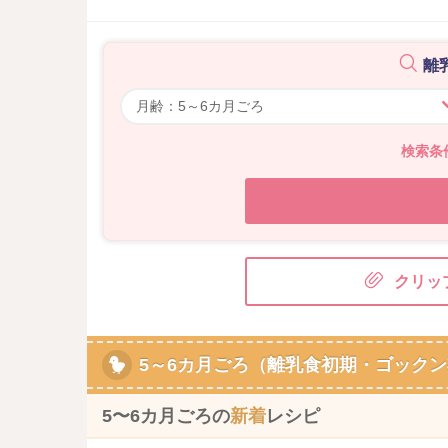
離
検索条
クリッ
5～6カ月ごろ（離乳食初期・ゴックン
5〜6カ月ごろの
新着
レシピ