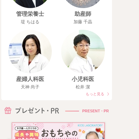
管理栄養士
助産師
堤 ちはる
加藤 千晶
産婦人科医
小児科医
天神 尚子
松井 潔
もっと見る
PRESENT・PR