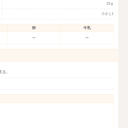
15ｇ
小さじ1
卵
牛乳
ー
ー
煮る。