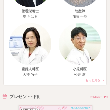
管理栄養士
助産師
堤 ちはる
加藤 千晶
産婦人科医
小児科医
天神 尚子
松井 潔
もっと見る
PRESENT・PR