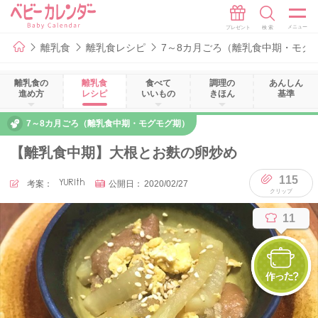
離乳食
離乳食レシピ
7～8カ月ごろ（離乳食中期・モグ
離乳食の
離乳食
食べて
調理の
あんしん
進め方
レシピ
いいもの
きほん
基準
7～8カ月ごろ（離乳食中期・モグモグ期）
【離乳食中期】大根とお麩の卵炒め
115
考案：
YURIth
公開日：
2020/02/27
11