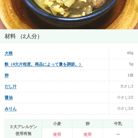
材料 （2人分）
40g
大根
5g
麩（4欠片程度。商品によって量を調節。）
1個
卵
大さじ2
だし汁
小さじ1/2
醤油
小さじ1/2
みりん
小麦
卵
牛乳
３大アレルゲン
使用有無
使用
使用
ー