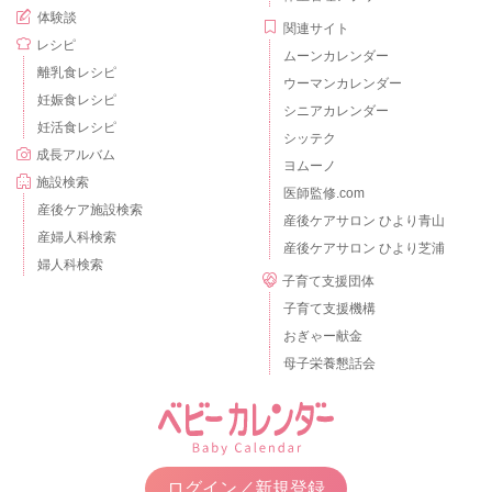
体験談
関連サイト
レシピ
ムーンカレンダー
離乳食レシピ
ウーマンカレンダー
妊娠食レシピ
シニアカレンダー
妊活食レシピ
シッテク
成長アルバム
ヨムーノ
施設検索
医師監修.com
産後ケア施設検索
産後ケアサロン ひより青山
産婦人科検索
産後ケアサロン ひより芝浦
婦人科検索
子育て支援団体
子育て支援機構
おぎゃー献金
母子栄養懇話会
ログイン／新規登録