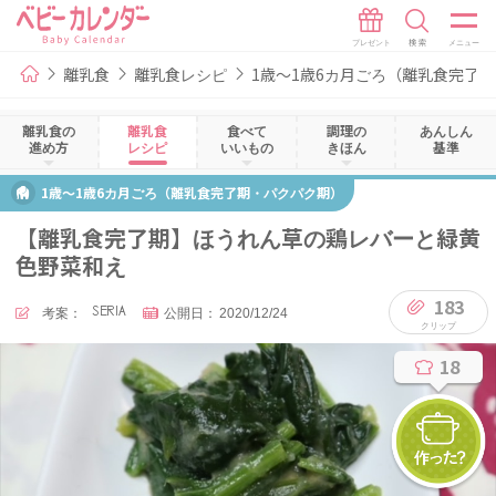
離乳食
離乳食レシピ
1歳～1歳6カ月ごろ（離乳食完了
離乳食の
離乳食
食べて
調理の
あんしん
進め方
レシピ
いいもの
きほん
基準
1歳～1歳6カ月ごろ（離乳食完了期・パクパク期）
【離乳食完了期】ほうれん草の鶏レバーと緑黄
色野菜和え
183
考案：
SERIA
公開日：
2020/12/24
18