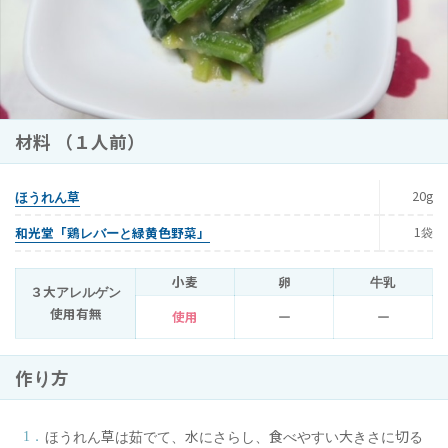
材料 （１人前）
ほうれん草
20g
和光堂「鶏レバーと緑黄色野菜」
1袋
小麦
卵
牛乳
３大アレルゲン
使用有無
使用
ー
ー
作り方
ほうれん草は茹でて、水にさらし、食べやすい大きさに切る