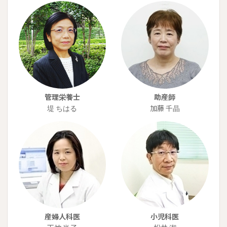
管理栄養士
助産師
堤 ちはる
加藤 千晶
産婦人科医
小児科医