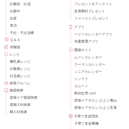
妊娠前・妊活
プレゼント＆アンケート
妊娠中
全員無料プレゼント
出産
ファーストプレゼント
育児
アプリ
不妊・不妊治療
ベビーカレンダーアプリ
Ｑ＆Ａ
体重管理アプリ
体験談
関連サイト
レシピ
ムーンカレンダー
離乳食レシピ
ウーマンカレンダー
妊娠食レシピ
シニアカレンダー
妊活食レシピ
シッテク
成長アルバム
ヨムーノ
施設検索
医師監修.com
産後ケア施設検索
産後ケアサロン ひより青山
産婦人科検索
産後ケアサロン ひより芝浦
婦人科検索
子育て支援団体
子育て支援機構