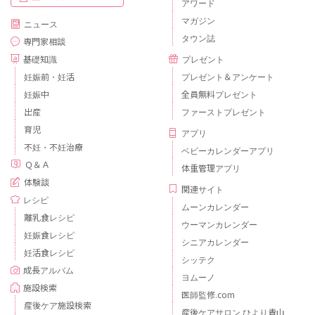
アワード
マガジン
ニュース
タウン誌
専門家相談
基礎知識
プレゼント
妊娠前・妊活
プレゼント＆アンケート
妊娠中
全員無料プレゼント
出産
ファーストプレゼント
育児
アプリ
不妊・不妊治療
ベビーカレンダーアプリ
Ｑ＆Ａ
体重管理アプリ
体験談
関連サイト
レシピ
ムーンカレンダー
離乳食レシピ
ウーマンカレンダー
妊娠食レシピ
シニアカレンダー
妊活食レシピ
シッテク
成長アルバム
ヨムーノ
施設検索
医師監修.com
産後ケア施設検索
産後ケアサロン ひより青山