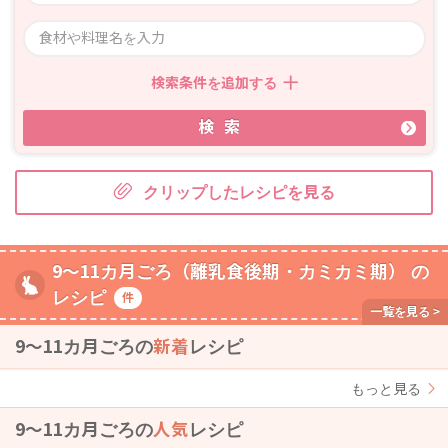
検索条件を追加する
検索
クリップしたレシピを見る
9～11カ月ごろ（離乳食後期・カミカミ期） の
レシピ
件
9〜11カ月ごろの
新着
レシピ
もっと見る
9〜11カ月ごろの
人気
レシピ