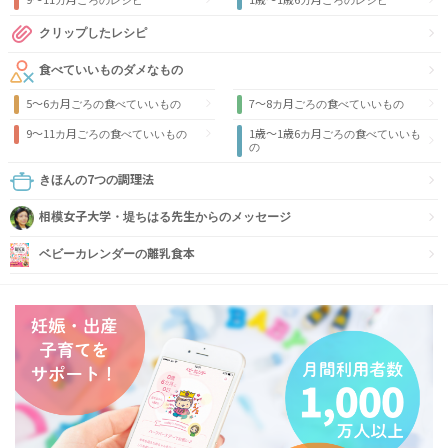
クリップしたレシピ
食べていいものダメなもの
5～6カ月ごろの食べていいもの
7～8カ月ごろの食べていいもの
9〜11カ月ごろの食べていいもの
1歳〜1歳6カ月ごろの食べていいも
の
きほんの7つの調理法
相模女子大学・堤ちはる先生からのメッセージ
ベビーカレンダーの離乳食本