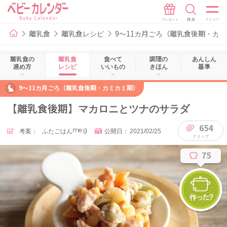
離乳食
離乳食レシピ
9～11カ月ごろ（離乳食後期・カ
離乳食の
離乳食
食べて
調理の
あんしん
進め方
レシピ
いいもの
きほん
基準
9～11カ月ごろ（離乳食後期・カミカミ期）
【離乳食後期】マカロニとツナのサラダ
654
考案：
ふたごはんmeg
公開日：
2021/02/25
75