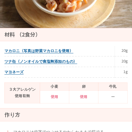
材料 （2食分）
20g
マカロニ（写真は野菜マカロニを使用）
20g
ツナ缶（ノンオイルで食塩無添加のもの）
1g
マヨネーズ
小麦
卵
牛乳
３大アレルゲン
使用有無
使用
使用
ー
作り方
マカロニは歯茎でつぶせるやわらかさまで茹でる