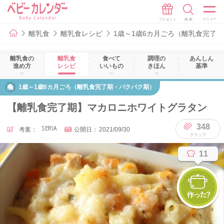
離乳食
離乳食レシピ
1歳～1歳6カ月ごろ（離乳食完了
離乳食の
離乳食
食べて
調理の
あんしん
進め方
レシピ
いいもの
きほん
基準
1歳～1歳6カ月ごろ（離乳食完了期・パクパク期）
【離乳食完了期】マカロニホワイトグラタン
348
考案：
SERIA
公開日：
2021/09/30
11