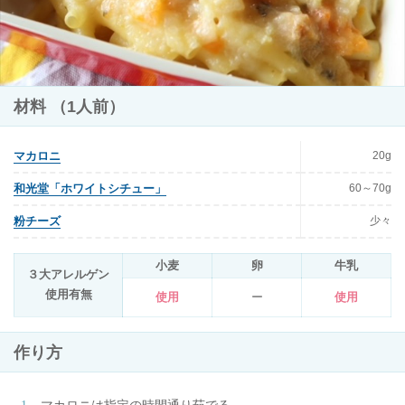
材料 （1人前）
20g
マカロニ
60～70g
和光堂「ホワイトシチュー」
少々
粉チーズ
小麦
卵
牛乳
３大アレルゲン
使用有無
使用
ー
使用
作り方
マカロニは指定の時間通り茹でる