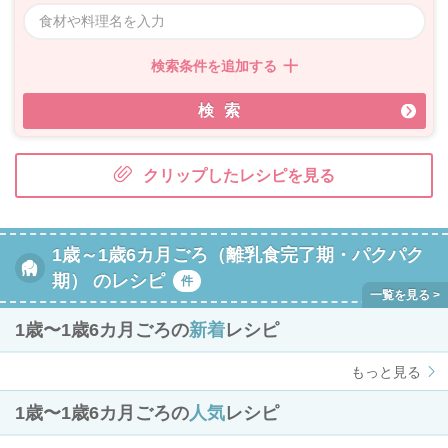
検索条件を追加する
検索
クリップしたレシピを見る
1歳～1歳6カ月ごろ（離乳食完了期・パクパク
期） のレシピ
件
1歳〜1歳6カ月ごろの
新着
レシピ
もっと見る
1歳〜1歳6カ月ごろの
人気
レシピ