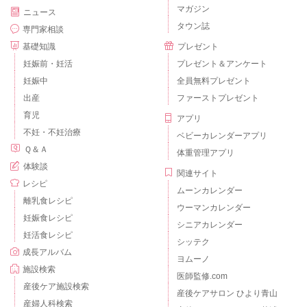
マガジン
ニュース
タウン誌
専門家相談
基礎知識
プレゼント
妊娠前・妊活
プレゼント＆アンケート
妊娠中
全員無料プレゼント
出産
ファーストプレゼント
育児
アプリ
不妊・不妊治療
ベビーカレンダーアプリ
Ｑ＆Ａ
体重管理アプリ
体験談
関連サイト
レシピ
ムーンカレンダー
離乳食レシピ
ウーマンカレンダー
妊娠食レシピ
シニアカレンダー
妊活食レシピ
シッテク
成長アルバム
ヨムーノ
施設検索
医師監修.com
産後ケア施設検索
産後ケアサロン ひより青山
産婦人科検索