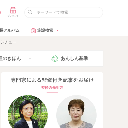
長アルバム
施設検索
トシチュー
理の
きほん
あんしん
基準