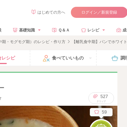
ログイン／新規登録
はじめての方へ
談
基礎知識
Ｑ＆Ａ
レシピ
成
食中期・モグモグ期）のレシピ・作り方
【離乳食中期】パンでホワイ
食
レシピ
食べて
いいもの
調
ー
527
7
59