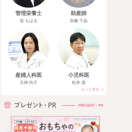
管理栄養士
助産師
堤 ちはる
加藤 千晶
産婦人科医
小児科医
天神 尚子
松井 潔
もっと見る
PRESENT・PR