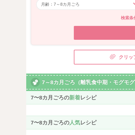
検索条
クリッ
7～8カ月ごろ（離乳食中期・モグモグ
7〜8カ月ごろの
新着
レシピ
7〜8カ月ごろの
人気
レシピ