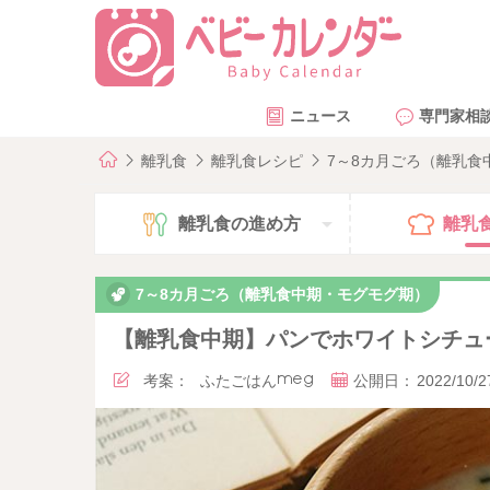
ニュース
専門家相
離乳食
離乳食レシピ
7～8カ月ごろ（離乳
離乳食の
進め方
離乳
7～8カ月ごろ（離乳食中期・モグモグ期）
【離乳食中期】パンでホワイトシチュ
考案：
ふたごはんmeg
公開日：
2022/10/2