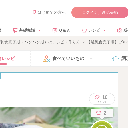
ログイン／新規登録
はじめての方へ
談
基礎知識
Ｑ＆Ａ
レシピ
成
離乳食完了期・パクパク期）のレシピ・作り方
【離乳食完了期】ブル
食
レシピ
食べて
いいもの
調
16
2