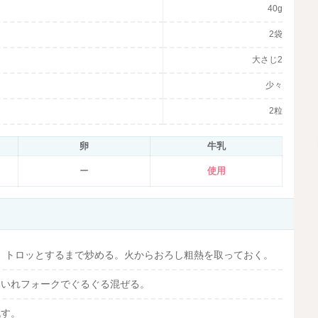
40g
2袋
大さじ2
少々
2粒
卵
牛乳
ー
使用
、トロッとするまで炒める。火からおろし粗熱を取っておく。
をいれフォークでぐるぐる混ぜる。
流す。