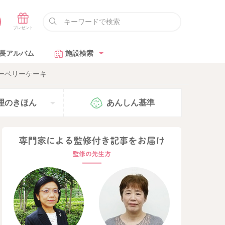
長アルバム
施設検索
ーベリーケーキ
理の
きほん
あんしん
基準