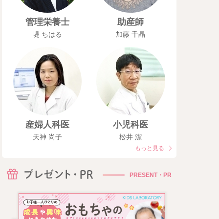
管理栄養士
助産師
堤 ちはる
加藤 千晶
産婦人科医
小児科医
天神 尚子
松井 潔
もっと見る
PRESENT・PR