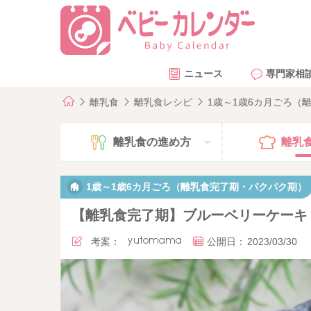
ニュース
専門家相
離乳食
離乳食レシピ
1歳～1歳6カ月ごろ（
離乳食の
進め方
離乳
1歳～1歳6カ月ごろ（離乳食完了期・パクパク期）
【離乳食完了期】ブルーベリーケーキ
考案：
yutomama
公開日：
2023/03/30