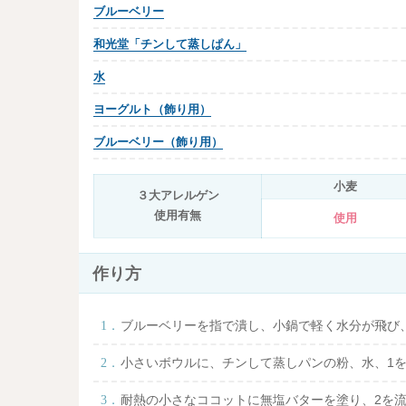
ブルーベリー
和光堂「チンして蒸しぱん」
水
ヨーグルト（飾り用）
ブルーベリー（飾り用）
小麦
３大アレルゲン
使用有無
使用
作り方
ブルーベリーを指で潰し、小鍋で軽く水分が飛び
小さいボウルに、チンして蒸しパンの粉、水、1
耐熱の小さなココットに無塩バターを塗り、2を