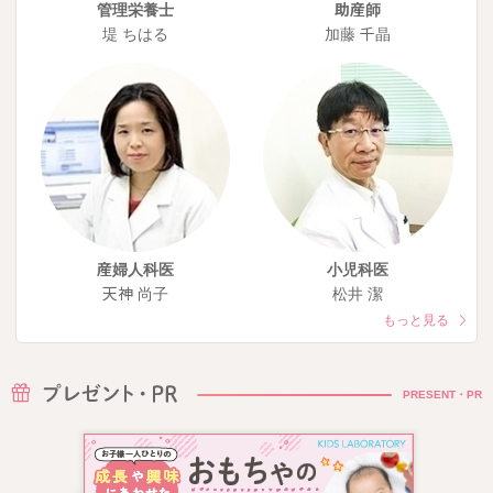
管理栄養士
助産師
堤 ちはる
加藤 千晶
産婦人科医
小児科医
天神 尚子
松井 潔
もっと見る
PRESENT・PR