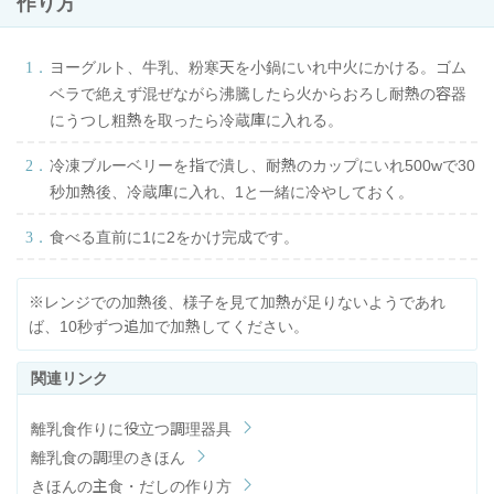
作り方
ヨーグルト、牛乳、粉寒天を小鍋にいれ中火にかける。ゴム
ベラで絶えず混ぜながら沸騰したら火からおろし耐熱の容器
にうつし粗熱を取ったら冷蔵庫に入れる。
冷凍ブルーベリーを指で潰し、耐熱のカップにいれ500wで30
秒加熱後、冷蔵庫に入れ、1と一緒に冷やしておく。
食べる直前に1に2をかけ完成です。
※レンジでの加熱後、様子を見て加熱が足りないようであれ
ば、10秒ずつ追加で加熱してください。
離乳食作りに役立つ調理器具
離乳食の調理のきほん
きほんの主食・だしの作り方