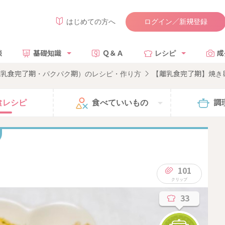
ログイン／新規登録
はじめての方へ
談
基礎知識
Ｑ＆Ａ
レシピ
成
離乳食完了期・パクパク期）のレシピ・作り方
【離乳食完了期】焼き
食
レシピ
食べて
いいもの
調
101
33