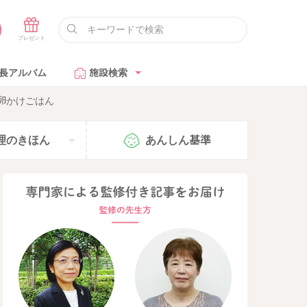
長アルバム
施設検索
卵かけごはん
理の
きほん
あんしん
基準