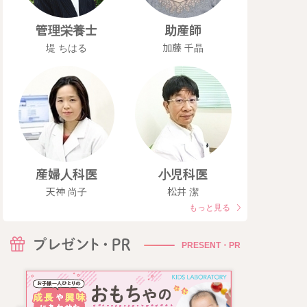
管理栄養士
助産師
堤 ちはる
加藤 千晶
産婦人科医
小児科医
天神 尚子
松井 潔
もっと見る
PRESENT・PR