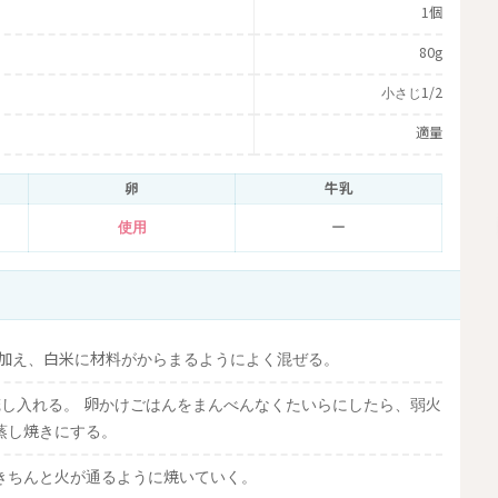
1個
80g
小さじ1/2
適量
卵
牛乳
使用
ー
を加え、白米に材料がからまるようによく混ぜる。
し入れる。 卵かけごはんをまんべんなくたいらにしたら、弱火
蒸し焼きにする。
きちんと火が通るように焼いていく。