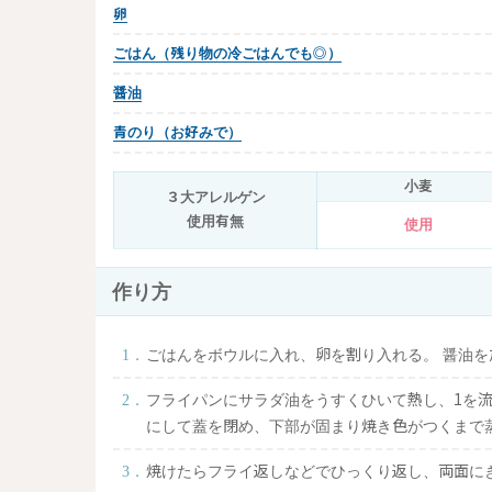
卵
ごはん（残り物の冷ごはんでも◎）
醤油
青のり（お好みで）
小麦
３大アレルゲン
使用有無
使用
作り方
ごはんをボウルに入れ、卵を割り入れる。 醤油
フライパンにサラダ油をうすくひいて熱し、1を流
にして蓋を閉め、下部が固まり焼き色がつくまで
焼けたらフライ返しなどでひっくり返し、両面に