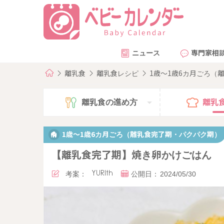
ニュース
専門家相
離乳食
離乳食レシピ
1歳～1歳6カ月ごろ（
離乳食の
進め方
離乳
1歳～1歳6カ月ごろ（離乳食完了期・パクパク期）
【離乳食完了期】焼き卵かけごはん
考案：
YURIth
公開日：
2024/05/30