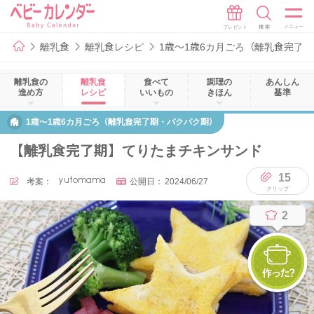
離乳食
離乳食レシピ
1歳～1歳6カ月ごろ（離乳食完了
離乳食の
離乳食
食べて
調理の
あんしん
進め方
レシピ
いいもの
きほん
基準
1歳～1歳6カ月ごろ（離乳食完了期・パクパク期）
【離乳食完了期】てりたまチキンサンド
15
考案：
yutomama
公開日：
2024/06/27
2