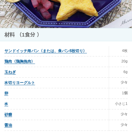
材料 （1食分 ）
4枚
サンドイッチ用パン（または、食パン8枚切り）
20g
鶏肉（鶏胸挽肉）
6g
玉ねぎ
少々
水切りヨーグルト
1個
卵
小さじ1
水
少々
砂糖
少々
醤油