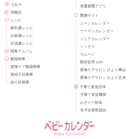
Ｑ＆Ａ
体重管理アプリ
体験談
関連サイト
レシピ
ムーンカレンダー
離乳食レシピ
ウーマンカレンダー
妊娠食レシピ
シニアカレンダー
妊活食レシピ
シッテク
成長アルバム
ヨムーノ
施設検索
医師監修.com
産後ケア施設検索
産後ケアサロン ひより青山
産婦人科検索
産後ケアサロン ひより芝浦
婦人科検索
子育て支援団体
子育て支援機構
おぎゃー献金
母子栄養懇話会