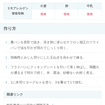
小麦
卵
牛乳
３大アレルゲン
使用有無
使用
使用
使用
作り方
食パンを星形で抜き、溶き卵に潜らせテフロン加工のフライ
パンで油を引かず弱火でじっくり焼く。
鶏胸肉とみじん切りにした玉ねぎを合わせて練る。
フライパンにクッキングシートを引いて薄く伸ばし、両面火
が通るまで弱火で焼く。水、醤油、砂糖をいれ軽く煮る。
1に水切りヨーグルトを塗り、3を乗せて1で挟む。