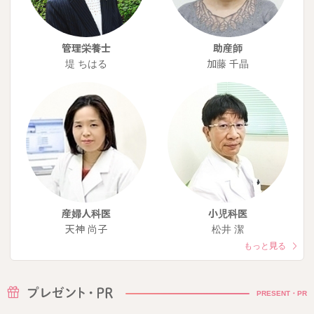
管理栄養士
助産師
堤 ちはる
加藤 千晶
産婦人科医
小児科医
天神 尚子
松井 潔
もっと見る
PRESENT・PR