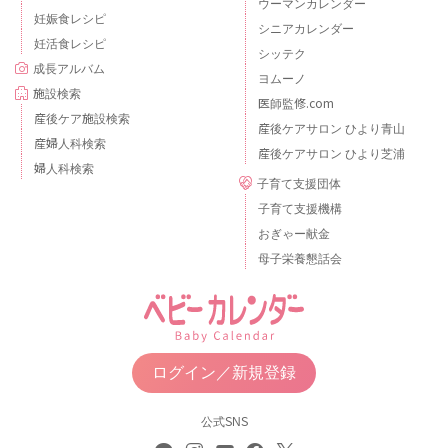
ウーマンカレンダー
妊娠食レシピ
シニアカレンダー
妊活食レシピ
シッテク
成長アルバム
ヨムーノ
施設検索
医師監修.com
産後ケア施設検索
産後ケアサロン ひより青山
産婦人科検索
産後ケアサロン ひより芝浦
婦人科検索
子育て支援団体
子育て支援機構
おぎゃー献金
母子栄養懇話会
ログイン／新規登録
公式SNS