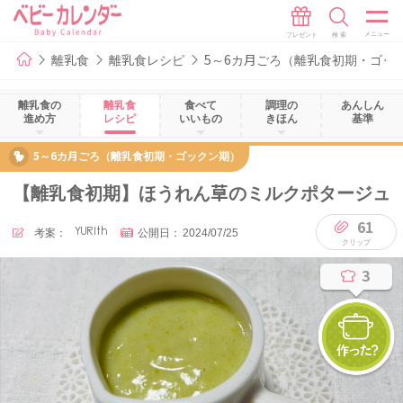
離乳食
離乳食レシピ
5～6カ月ごろ（離乳食初期・ゴッ
離乳食の
離乳食
食べて
調理の
あんしん
進め方
レシピ
いいもの
きほん
基準
5～6カ月ごろ（離乳食初期・ゴックン期）
【離乳食初期】ほうれん草のミルクポタージュ
61
考案：
YURIth
公開日：
2024/07/25
3