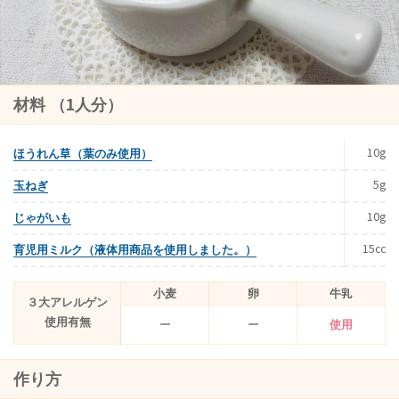
材料 （1人分）
10g
ほうれん草（葉のみ使用）
5g
玉ねぎ
10g
じゃがいも
15cc
育児用ミルク（液体用商品を使用しました。）
小麦
卵
牛乳
３大アレルゲン
使用有無
ー
ー
使用
作り方