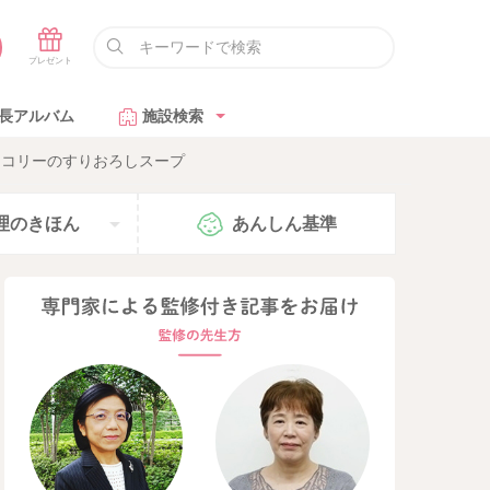
長アルバム
施設検索
ッコリーのすりおろしスープ
理の
きほん
あんしん
基準