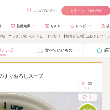
ログイン／新規登録
はじめての方へ
談
基礎知識
Ｑ＆Ａ
レシピ
成
食初期・ゴックン期）のレシピ・作り方
【離乳食初期】玉ねぎとブロ
食
レシピ
食べて
いいもの
調
のすりおろしスープ
22
3