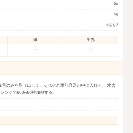
5g
5g
大さじ2
卵
牛乳
ー
ー
花蕾のみを取り出して、それぞれ耐熱容器の中に入れる。 水大
ンジで600w50秒加熱する。