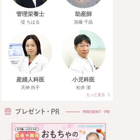
管理栄養士
助産師
堤 ちはる
加藤 千晶
産婦人科医
小児科医
天神 尚子
松井 潔
もっと見る
PRESENT・PR