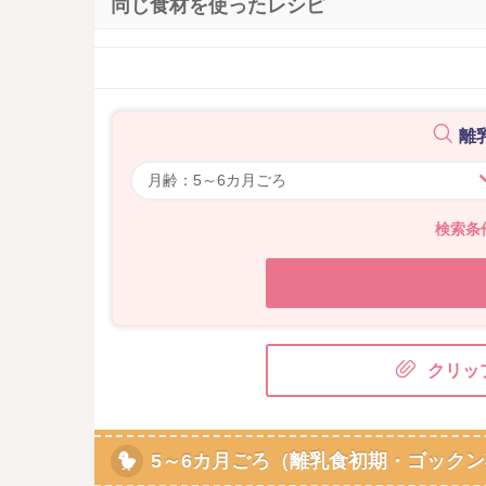
同じ食材を使ったレシピ
離
検索条
クリッ
5～6カ月ごろ（離乳食初期・ゴックン