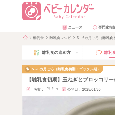
ニュース
専門家相
離乳食
離乳食レシピ
5～6カ月ごろ（離乳
離乳食の
進め方
離乳
5～6カ月ごろ（離乳食初期・ゴックン期）
【離乳食初期】玉ねぎとブロッコリー
考案：
YURIth
公開日：
2025/01/30