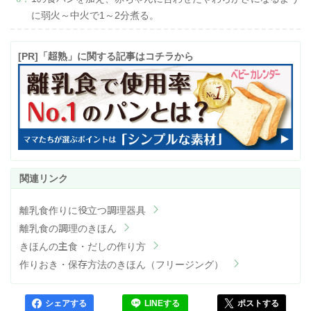
に弱火～中火で1～2分煮る。
[PR]「超熟」に関する記事は
コチラ
から
離乳食作りに役立つ調理器具
離乳食の調理のきほん
きほんの主食・だしの作り方
作りおき・保存方法のきほん（フリージング）
シェアする
LINEする
ポストする