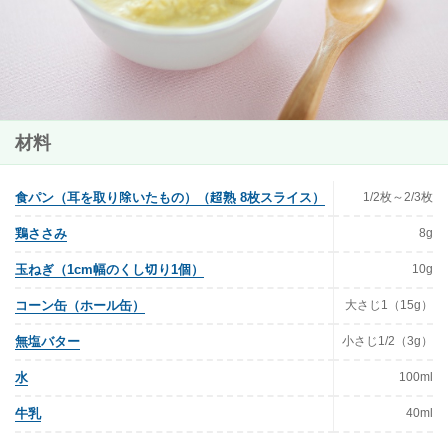
材料
1/2枚～2/3枚
食パン（耳を取り除いたもの）（超熟 8枚スライス）
8g
鶏ささみ
10g
玉ねぎ（1cm幅のくし切り1個）
大さじ1（15g）
コーン缶（ホール缶）
小さじ1/2（3g）
無塩バター
100ml
水
40ml
牛乳