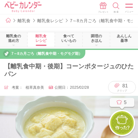
離乳食
離乳食レシピ
7～8カ月ごろ（離乳食中期・モグ
離乳食の
離乳食
食べて
調理の
あんしん
進め方
レシピ
いいもの
きほん
基準
7～8カ月ごろ（離乳食中期・モグモグ期）
【離乳食中期・後期】コーンポタージュのひた
パン
81
考案：
植草真奈美
公開日：
2025/02/28
5