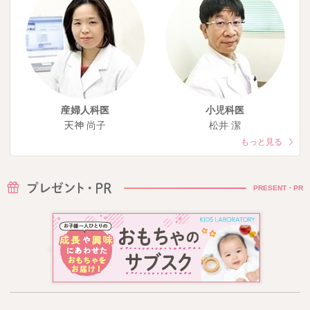
産婦人科医
小児科医
天神 尚子
松井 潔
もっと見る
PRESENT・PR