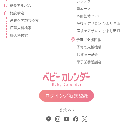
シッテク
成長アルバム
ヨムーノ
施設検索
医師監修.com
産後ケア施設検索
産後ケアサロン ひより青山
産婦人科検索
産後ケアサロン ひより芝浦
婦人科検索
子育て支援団体
子育て支援機構
おぎゃー献金
母子栄養懇話会
ログイン／新規登録
公式SNS