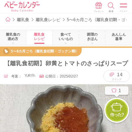
離乳食
離乳食レシピ
5～6カ月ごろ（離乳食初期・ゴッ
離乳食の
離乳食
食べて
調理の
あんしん
進め方
レシピ
いいもの
きほん
基準
5～6カ月ごろ（離乳食初期・ゴックン期）
【離乳食初期】卵黄とトマトのさっぱりスープ
14
考案：
YURIth
公開日：
2025/02/27
1