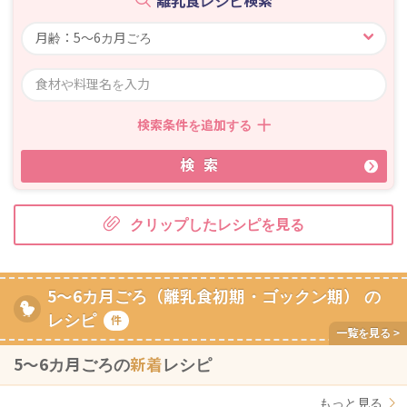
離乳食レシピ検索
検索条件を追加する
検索
クリップしたレシピを見る
5～6カ月ごろ（離乳食初期・ゴックン期） の
レシピ
件
5〜6カ月ごろの
新着
レシピ
もっと見る