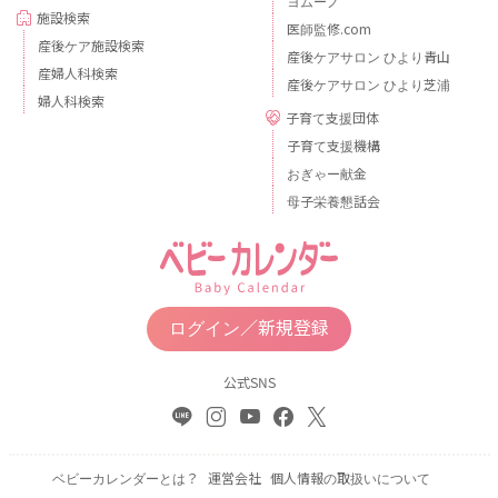
ヨムーノ
施設検索
医師監修.com
産後ケア施設検索
産後ケアサロン ひより青山
産婦人科検索
産後ケアサロン ひより芝浦
婦人科検索
子育て支援団体
子育て支援機構
おぎゃー献金
母子栄養懇話会
ログイン／新規登録
公式SNS
ベビーカレンダーとは？
運営会社
個人情報の取扱いについて