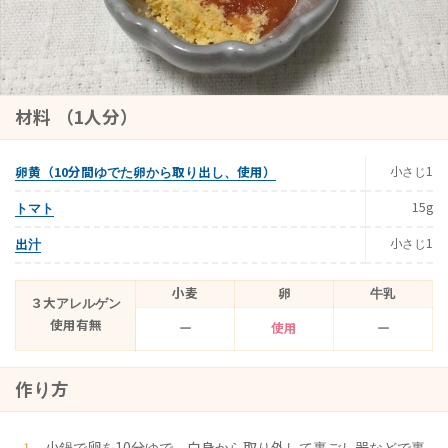
材料 （1人分）
小さじ1
卵黄（10分間ゆでた卵から取り出し、使用）
15g
トマト
小さじ1
出汁
小麦
卵
牛乳
３大アレルゲン
使用有無
ー
使用
ー
作り方
小鍋で卵を10分ゆで、白身から取り外して裏ごし器などで裏