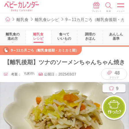
離乳食
離乳食レシピ
9～11カ月ごろ（離乳食後期・カ
離乳食の
離乳食
食べて
調理の
あんしん
進め方
レシピ
いいもの
きほん
基準
9～11カ月ごろ（離乳食後期・カミカミ期）
【離乳後期】ツナのソーメンちゃんちゃん焼き
48
考案：
YURIth
公開日：
2025/03/27
9