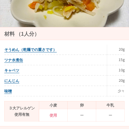
材料 （1人分）
そうめん（乾麺での重さです）
20g
ツナ水煮缶
15g
キャベツ
10g
にんじん
20g
味噌
少々
小麦
卵
牛乳
３大アレルゲン
使用有無
使用
ー
ー