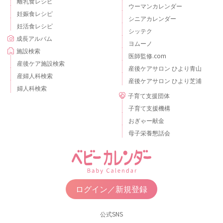
離乳食レシピ
ウーマンカレンダー
妊娠食レシピ
シニアカレンダー
妊活食レシピ
シッテク
成長アルバム
ヨムーノ
施設検索
医師監修.com
産後ケア施設検索
産後ケアサロン ひより青山
産婦人科検索
産後ケアサロン ひより芝浦
婦人科検索
子育て支援団体
子育て支援機構
おぎゃー献金
母子栄養懇話会
ログイン／新規登録
公式SNS