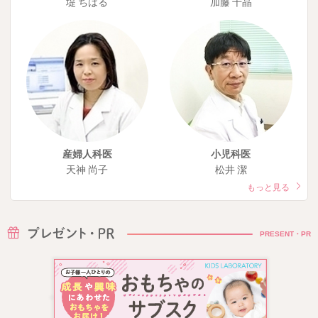
堤 ちはる
加藤 千晶
産婦人科医
小児科医
天神 尚子
松井 潔
もっと見る
PRESENT・PR