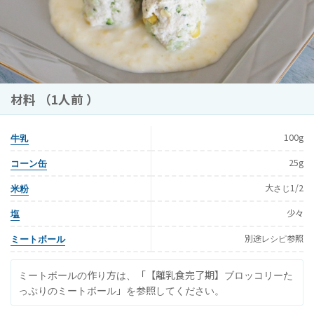
材料 （1人前 ）
牛乳
100g
コーン缶
25g
米粉
大さじ1/2
塩
少々
ミートボール
別途レシピ参照
ミートボールの作り方は、「
【離乳食完了期】ブロッコリーた
っぷりのミートボール
」を参照してください。