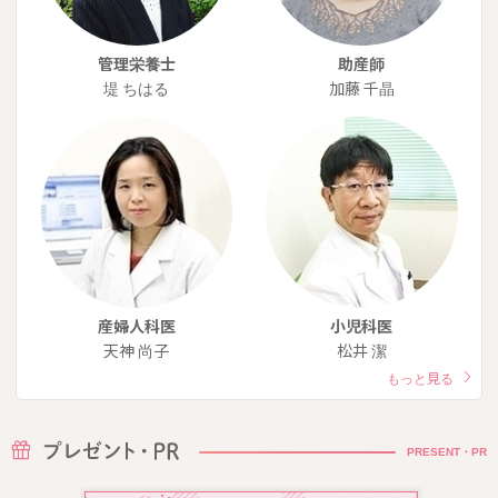
管理栄養士
助産師
堤 ちはる
加藤 千晶
産婦人科医
小児科医
天神 尚子
松井 潔
もっと見る
PRESENT・PR