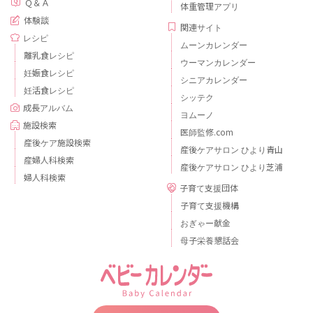
Ｑ＆Ａ
体重管理アプリ
体験談
関連サイト
レシピ
ムーンカレンダー
離乳食レシピ
ウーマンカレンダー
妊娠食レシピ
シニアカレンダー
妊活食レシピ
シッテク
成長アルバム
ヨムーノ
施設検索
医師監修.com
産後ケア施設検索
産後ケアサロン ひより青山
産婦人科検索
産後ケアサロン ひより芝浦
婦人科検索
子育て支援団体
子育て支援機構
おぎゃー献金
母子栄養懇話会