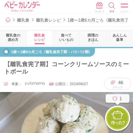
離乳食
離乳食レシピ
1歳～1歳6カ月ごろ（離乳食完了
離乳食の
離乳食
食べて
調理の
あんしん
進め方
レシピ
いいもの
きほん
基準
1歳～1歳6カ月ごろ（離乳食完了期・パクパク期）
【離乳食完了期】コーンクリームソースのミー
トボール
46
考案：
yutomama
公開日：
2019/06/27
1